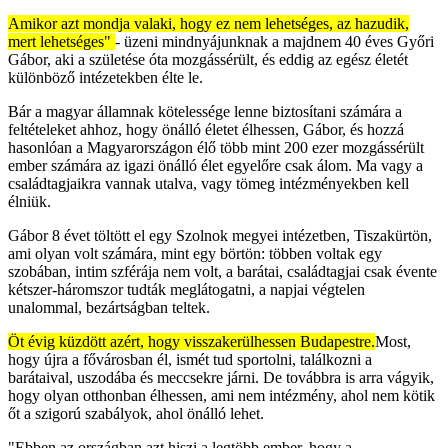
Amikor azt mondja valaki, hogy ez nem lehetséges, az hazudik,
mert lehetséges"
- üzeni mindnyájunknak a majdnem 40 éves Győri
Gábor, aki a születése óta mozgássérült, és eddig az egész életét
különböző intézetekben élte le.
Bár a magyar államnak kötelessége lenne biztosítani számára a
feltételeket ahhoz, hogy önálló életet élhessen, Gábor, és hozzá
hasonlóan a Magyarországon élő több mint 200 ezer mozgássérült
ember számára az igazi önálló élet egyelőre csak álom. Ma vagy a
családtagjaikra vannak utalva, vagy tömeg intézményekben kell
élniük.
Gábor 8 évet töltött el egy Szolnok megyei intézetben, Tiszakürtön,
ami olyan volt számára, mint egy börtön: többen voltak egy
szobában, intim szférája nem volt, a barátai, családtagjai csak évente
kétszer-háromszor tudták meglátogatni, a napjai végtelen
unalommal, bezártságban teltek.
Öt évig küzdött azért, hogy visszakerülhessen Budapestre.
Most,
hogy újra a fővárosban él, ismét tud sportolni, találkozni a
barátaival, uszodába és meccsekre járni. De továbbra is arra vágyik,
hogy olyan otthonban élhessen, ami nem intézmény, ahol nem kötik
őt a szigorú szabályok, ahol önálló lehet.
"Ebben az országban azt hiszi a legtöbb ember, hogy a