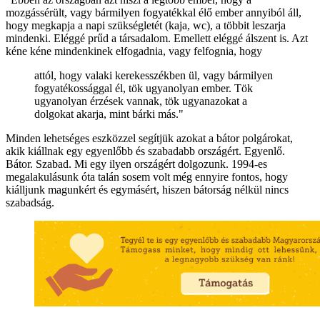
mozgássérült, vagy bármilyen fogyatékkal élő ember annyiból áll,
hogy megkapja a napi szükségletét (kaja, wc), a többit leszarja
mindenki. Eléggé prűd a társadalom. Emellett eléggé álszent is. Azt
kéne kéne mindenkinek elfogadnia, vagy felfognia, hogy
attól, hogy valaki kerekesszékben ül, vagy bármilyen
fogyatékossággal él, tök ugyanolyan ember. Tök
ugyanolyan érzések vannak, tök ugyanazokat a
dolgokat akarja, mint bárki más."
Minden lehetséges eszközzel segítjük azokat a bátor polgárokat,
akik kiállnak egy egyenlőbb és szabadabb országért. Egyenlő.
Bátor. Szabad. Mi egy ilyen országért dolgozunk. 1994-es
megalakulásunk óta talán sosem volt még ennyire fontos, hogy
kiálljunk magunkért és egymásért, hiszen bátorság nélkül nincs
szabadság.