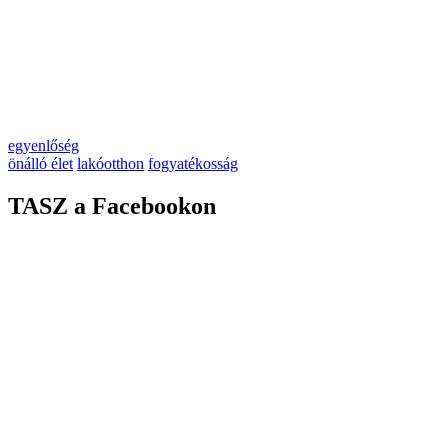
egyenlőség
önálló élet
lakóotthon
fogyatékosság
TASZ a Facebookon