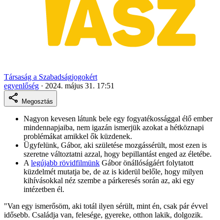
Társaság a Szabadságjogokért
egyenlőség
·
2024. május 31. 17:51
Megosztás
Nagyon kevesen látunk bele egy fogyatékossággal élő ember
mindennapjaiba, nem igazán ismerjük azokat a hétköznapi
problémákat amikkel ők küzdenek.
Ügyfelünk, Gábor, aki születése mozgássérült, most ezen is
szeretne változtatni azzal, hogy bepillantást enged az életébe.
A
legújabb rövidfilmünk
Gábor önállóságáért folytatott
küzdelmét mutatja be, de az is kiderül belőle, hogy milyen
kihívásokkal néz szembe a párkeresés során az, aki egy
intézetben él.
"Van egy ismerősöm, aki totál ilyen sérült, mint én, csak pár évvel
idősebb. Családja van, felesége, gyereke, otthon lakik, dolgozik.