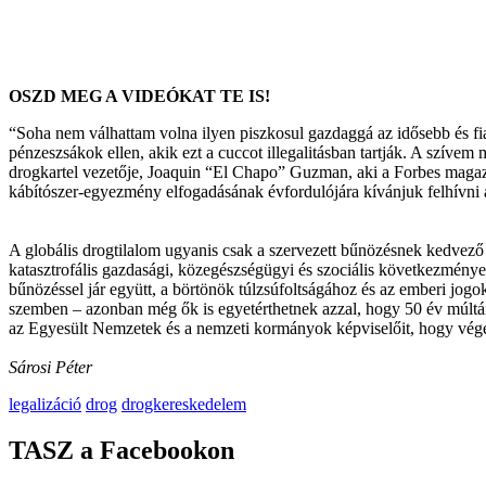
OSZD MEG A VIDEÓKAT TE IS!
“Soha nem válhattam volna ilyen piszkosul gazdaggá az idősebb és fi
pénzeszsákok ellen, akik ezt a cuccot illegalitásban tartják. A szí
drogkartel vezetője, Joaquin “El Chapo” Guzman, aki a Forbes magaz
kábítószer-egyezmény elfogadásának évfordulójára kívánjuk felhívni
A globális drogtilalom ugyanis csak a szervezett bűnözésnek kedvező 
katasztrofális gazdasági, közegészségügyi és szociális következményei
bűnözéssel jár együtt, a börtönök túlzsúfoltságához és az emberi jogo
szemben – azonban még ők is egyetérthetnek azzal, hogy 50 év múltán i
az Egyesült Nemzetek és a nemzeti kormányok képviselőit, hogy végezz
Sárosi Péter
legalizáció
drog
drogkereskedelem
TASZ a Facebookon