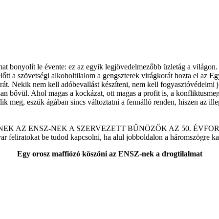
at bonyolít le évente: ez az egyik legjövedelmezőbb üzletág a világon. 
ezelőtt a szövetségi alkoholtilalom a gengszterek virágkorát hozta el a
t. Nekik nem kell adóbevallást készíteni, nem kell fogyasztóvédelmi 
tosan bővül. Ahol magas a kockázat, ott magas a profit is, a konfliktusm
meg, eszük ágában sincs változtatni a fennálló renden, hiszen az illega
NEK AZ ENSZ-NEK A SZERVEZETT BŰNÖZŐK AZ 50. ÉVF
r feliratokat be tudod kapcsolni, ha alul jobboldalon a háromszögre kat
Egy orosz maffiózó köszöni az ENSZ-nek a drogtilalmat