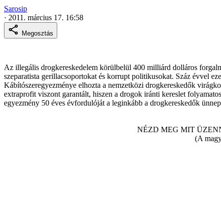
Sarosip
·
2011. március 17. 16:58
Megosztás
Az illegális drogkereskedelem körülbelül 400 milliárd dolláros forgalm
szeparatista gerillacsoportokat és korrupt politikusokat. Száz évvel 
Kábítószeregyezménye elhozta a nemzetközi drogkereskedők virágkorá
extraprofit viszont garantált, hiszen a drogok iránti kereslet folyama
egyezmény 50 éves évfordulóját a leginkább a drogkereskedők ünneplik 
NÉZD MEG MIT ÜZEN
(A magya