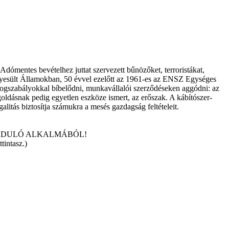
Adómentes bevételhez juttat szervezett bűnözőket, terroristákat,
z Egyesült Államokban, 50 évvel ezelőtt az 1961-es az ENSZ Egységes
jogszabályokkal bíbelődni, munkavállalói szerződéseken aggódni: az
egoldásnak pedig egyetlen eszköze ismert, az erőszak. A kábítószer-
litás biztosítja számukra a mesés gazdagság feltételeit.
ORDULÓ ALKALMÁBÓL!
tintasz.)