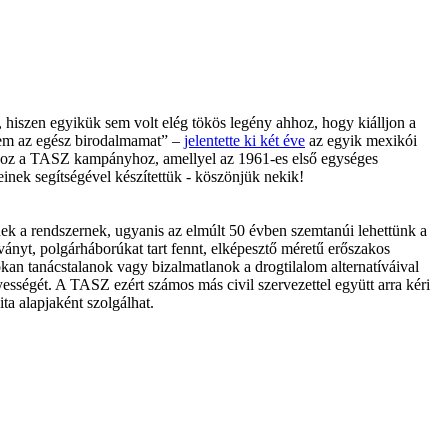
hiszen egyikük sem volt elég tökös legény ahhoz, hogy kiálljon a
etem az egész birodalmamat” –
jelentette ki két éve
az egyik mexikói
ahhoz a TASZ kampányhoz, amellyel az 1961-es első egységes
inek segítségével készítettük - köszönjük nekik!
nek a rendszernek, ugyanis az elmúlt 50 évben szemtanúi lehettünk a
ványt, polgárháborúkat tart fennt, elképesztő méretű erőszakos
okan tanácstalanok vagy bizalmatlanok a drogtilalom alternatíváival
ességét. A TASZ ezért számos más civil szervezettel együtt arra kéri
a alapjaként szolgálhat.