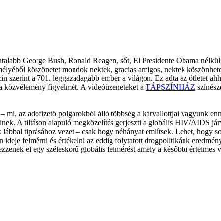
atalabb George Bush, Ronald Reagen, sőt, El Presidente Obama nélkül, 
vem mélyéből köszönetet mondok nektek, gracias amigos, nektek köszönh
in szerint a 701. leggazadagabb ember a világon. Ez adta az ötletet 
 a közvélemény figyelmét. A videóüzeneteket a
TÁPSZÍNHÁZ
színésze
– mi, az adófizető polgárokból álló többség a kárvallottjai vagyunk en
nek. A tiltáson alapuló megközelítés gerjeszti a globális HIV/AIDS jár
k lábbal tiprásához vezet – csak hogy néhányat említsek. Lehet, hogy s
deje felmérni és értékelni az eddig folytatott drogpolitikánk eredmény
enek el egy széleskörű globális felmérést amely a későbbi értelmes vit