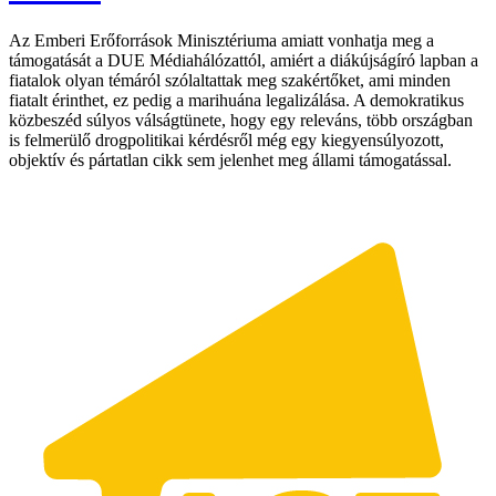
Az Emberi Erőforrások Minisztériuma amiatt vonhatja meg a
támogatását a DUE Médiahálózattól, amiért a diákújságíró lapban a
fiatalok olyan témáról szólaltattak meg szakértőket, ami minden
fiatalt érinthet, ez pedig a marihuána legalizálása. A demokratikus
közbeszéd súlyos válságtünete, hogy egy releváns, több országban
is felmerülő drogpolitikai kérdésről még egy kiegyensúlyozott,
objektív és pártatlan cikk sem jelenhet meg állami támogatással.