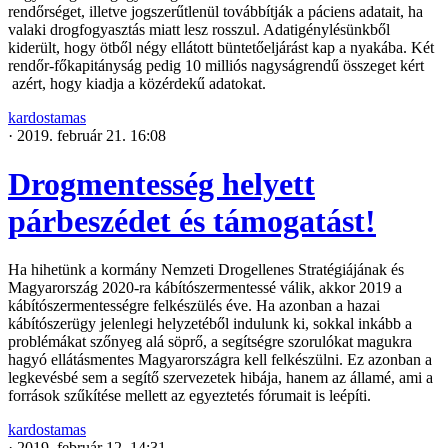
rendőrséget, illetve jogszerűtlenül továbbítják a páciens adatait, ha
valaki drogfogyasztás miatt lesz rosszul. Adatigénylésünkből
kiderült, hogy ötből négy ellátott büntetőeljárást kap a nyakába. Két
rendőr-főkapitányság pedig 10 milliós nagyságrendű összeget kért
azért, hogy kiadja a közérdekű adatokat.
kardostamas
·
2019. február 21. 16:08
Drogmentesség helyett
párbeszédet és támogatást!
Ha hihetünk a kormány Nemzeti Drogellenes Stratégiájának és
Magyarország 2020-ra kábítószermentessé válik, akkor 2019 a
kábítószermentességre felkészülés éve. Ha azonban a hazai
kábítószerügy jelenlegi helyzetéből indulunk ki, sokkal inkább a
problémákat szőnyeg alá söprő, a segítségre szorulókat magukra
hagyó ellátásmentes Magyarországra kell felkészülni. Ez azonban a
legkevésbé sem a segítő szervezetek hibája, hanem az államé, ami a
források szűkítése mellett az egyeztetés fórumait is leépíti.
kardostamas
·
2019. február 12. 14:31