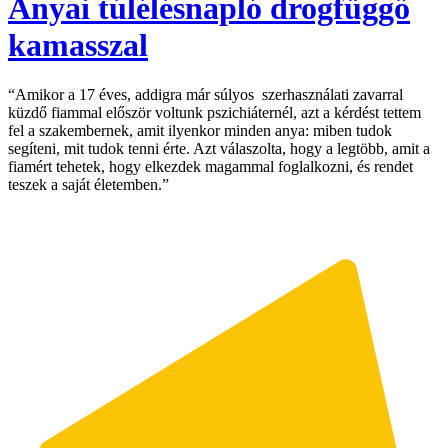
Anyai túlélésnapló drogfüggő
kamasszal
“Amikor a 17 éves, addigra már súlyos szerhasználati zavarral
küzdő fiammal először voltunk pszichiáternél, azt a kérdést tettem
fel a szakembernek, amit ilyenkor minden anya: miben tudok
segíteni, mit tudok tenni érte. Azt válaszolta, hogy a legtöbb, amit a
fiamért tehetek, hogy elkezdek magammal foglalkozni, és rendet
teszek a saját életemben.”