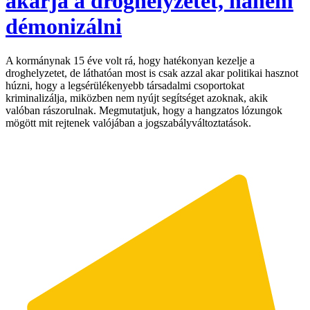
akarja a droghelyzetet, hanem
démonizálni
A kormánynak 15 éve volt rá, hogy hatékonyan kezelje a
droghelyzetet, de láthatóan most is csak azzal akar politikai hasznot
húzni, hogy a legsérülékenyebb társadalmi csoportokat
kriminalizálja, miközben nem nyújt segítséget azoknak, akik
valóban rászorulnak. Megmutatjuk, hogy a hangzatos lózungok
mögött mit rejtenek valójában a jogszabályváltoztatások.