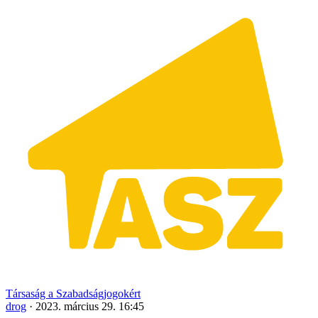
Társaság a Szabadságjogokért
drog
·
2023. március 29. 16:45