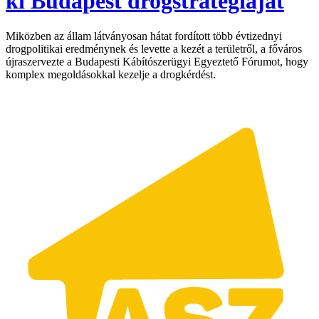
ki Budapest drogstratégiáját
Miközben az állam látványosan hátat fordított több évtizednyi
drogpolitikai eredménynek és levette a kezét a területről, a főváros
újraszervezte a Budapesti Kábítószerügyi Egyeztető Fórumot, hogy
komplex megoldásokkal kezelje a drogkérdést.