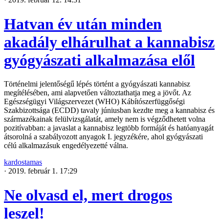
Hatvan év után minden
akadály elhárulhat a kannabisz
gyógyászati alkalmazása elől
Történelmi jelentőségű lépés történt a gyógyászati kannabisz
megítélésében, ami alapvetően változtathatja meg a jövőt. Az
Egészségügyi Világszervezet (WHO) Kábítószerfüggőségi
Szakbizottsága (ECDD) tavaly júniusban kezdte meg a kannabisz és
származékainak felülvizsgálatát, amely nem is végződhetett volna
pozitívabban: a javaslat a kannabisz legtöbb formáját és hatóanyagát
átsorolná a szabályozott anyagok I. jegyzékére, ahol gyógyászati
célú alkalmazásuk engedélyezetté válna.
kardostamas
·
2019. február 1. 17:29
Ne olvasd el, mert drogos
leszel!