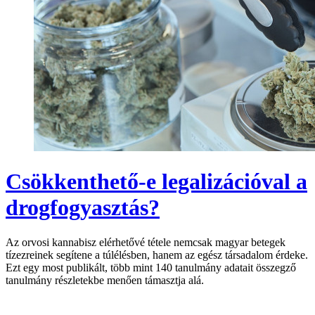
Csökkenthető-e legalizációval a
drogfogyasztás?
Az orvosi kannabisz elérhetővé tétele nemcsak magyar betegek
tízezreinek segítene a túlélésben, hanem az egész társadalom érdeke.
Ezt egy most publikált, több mint 140 tanulmány adatait összegző
tanulmány részletekbe menően támasztja alá.