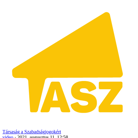
Társaság a Szabadságjogokért
video
·
2021. augusztus 11. 12:58