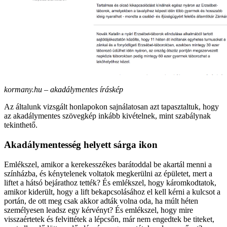
kormany.hu – akadálymentes íráskép
Az általunk vizsgált honlapokon sajnálatosan azt tapasztaltuk, hogy
az akadálymentes szövegkép inkább kivételnek, mint szabálynak
tekinthető.
Akadálymentesség helyett sárga ikon
Emlékszel, amikor a kerekesszékes barátoddal be akartál menni a
színházba, és kénytelenek voltatok megkerülni az épületet, mert a
liftet a hátsó bejárathoz tették? És emlékszel, hogy káromkodtatok,
amikor kiderült, hogy a lift bekapcsolásához el kell kérni a kulcsot a
portán, de ott meg csak akkor adták volna oda, ha múlt héten
személyesen leadsz egy kérvényt? És emlékszel, hogy mire
visszaértetek és felvittétek a lépcsőn, már nem engedtek be titeket,