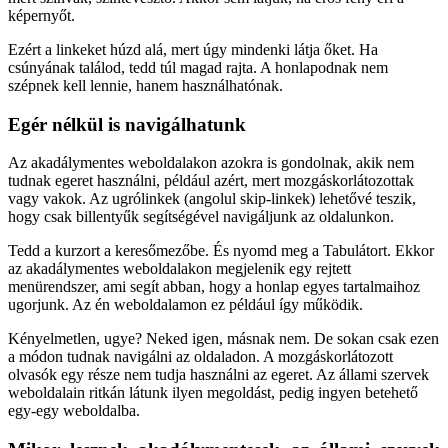
képernyőt.
Ezért a
linkeket húzd alá
, mert úgy mindenki látja őket. Ha
csúnyának találod, tedd túl magad rajta. A honlapodnak
nem
szépnek kell lennie, hanem használhatónak
.
Egér nélkül is navigálhatunk
Az akadálymentes weboldalakon azokra is gondolnak, akik nem
tudnak egeret használni, például azért, mert mozgáskorlátozottak
vagy vakok. Az ugrólinkek (angolul skip-linkek) lehetővé teszik,
hogy csak billentyűk segítségével navigáljunk az oldalunkon.
Tedd a kurzort a keresőmezőbe. És nyomd meg a Tabulátort. Ekkor
az akadálymentes weboldalakon megjelenik egy rejtett
menürendszer, ami segít abban, hogy a honlap egyes tartalmaihoz
ugorjunk. Az én weboldalamon ez például így működik.
Kényelmetlen, ugye? Neked igen, másnak nem. De sokan csak ezen
a módon tudnak navigálni az oldaladon. A mozgáskorlátozott
olvasók egy része nem tudja használni az egeret. Az állami szervek
weboldalain ritkán látunk ilyen megoldást, pedig ingyen betehető
egy-egy weboldalba.