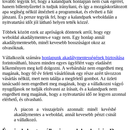
tovább: tegyük fel, hogy a kalandpark honlapján nem csak egérrel,
hanem billentyűzettel is tudjuk irányítani, és így a mozgáskorlátozott
apa segítség nélkül átnézheti a programokat, és elviheti a fiát
játszani. És persze tegyük fel, hogy a kalandpark weboldalán a
nyitvatartási időt jól látható helyen tették közzé.
Többek között ezek az apróságok döntenek arról, hogy egy
weboldal akadálymentes-e vagy nem. Egy honlap annál
akadálymentesebb, minél kevesebb bosszúságot okoz az
olvasóknak.
Vállalkozók számára
honlapunk akadálymentességének biztosítása
forintosítható, hiszen minden egyes ügyfélért vagy eladásért
kőkeményen meg kell dolgozni.
A webáruház nem engedheti meg
magának, hogy 60 év feletti vásárlóinak egy része azért távozzon
vásárlás nélkül, mert nem találja a megfelelő gombot. Az üzleti
tanácsadó nem engedheti meg magának, hogy a vállalkozni vágyó
nyugdíjasok ne tudják elolvasni az írásait, és a kalandpark nem
engedheti meg magának, hogy a nyitvatartási idő ne legyen azonnal
elérhető, és olvasható.
A piacon a visszajelzés azonnali: minél kevésbé
akadálymentes a weboldal, annál kevesebb pénzt csinál
a vállalkozó.