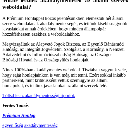
Mikor lesznek akadálymentesek az állami szervek
weboldalai?
A Prémium Honlappal közös jelentésünkben elemeztük hét állami
szerv weboldalának akadálymentességét, és tettünk kisebb-nagyobb
javaslatokat annak érdekében, hogy minden állampolgár
hozzáférhessen ezekhez a weboldalakhoz.
Megvizsgáltuk az Alapvető Jogok Biztosa, az Egyenlő Bánásmód
Hatóság, az Integrált Jogvédelmi Szolgálat, a Kormány, a Nemzeti
Adatvédelmi és Információszabadság Hatóság, az Országos
Bírósági Hivatal és az Országgyűlés honlapjait.
Nincs 100%-ban akadálymentes weboldal. Tisztában vagyunk vele,
hogy saját honlapjainkon is van még mit tenni. Ezért sokkal inkább
partnerként, mint kritikusként vettük szemügyre az állami
honlapokat, és tettünk javaslatokat az állami szervek felé.
Töltsd le az akadálymentességi riportot.
Verdes Tamás
Prémium Honlap
egyenlőség
akadálymentesség