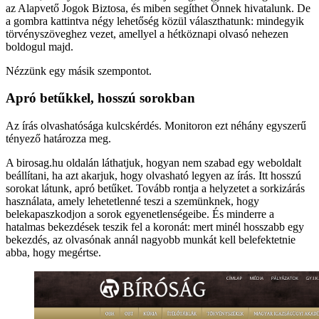
az Alapvető Jogok Biztosa, és miben segíthet Önnek hivatalunk. De
a gombra kattintva négy lehetőség közül választhatunk: mindegyik
törvényszöveghez vezet, amellyel a hétköznapi olvasó nehezen
boldogul majd.
Nézzünk egy másik szempontot.
Apró betűkkel, hosszú sorokban
Az írás olvashatósága kulcskérdés. Monitoron ezt néhány egyszerű
tényező határozza meg.
A birosag.hu oldalán láthatjuk, hogyan nem szabad egy weboldalt
beállítani, ha azt akarjuk, hogy olvasható legyen az írás. Itt hosszú
sorokat látunk, apró betűket. Tovább rontja a helyzetet a sorkizárás
használata, amely lehetetlenné teszi a szemünknek, hogy
belekapaszkodjon a sorok egyenetlenségeibe. És minderre a
hatalmas bekezdések teszik fel a koronát: mert minél hosszabb egy
bekezdés, az olvasónak annál nagyobb munkát kell belefektetnie
abba, hogy megértse.