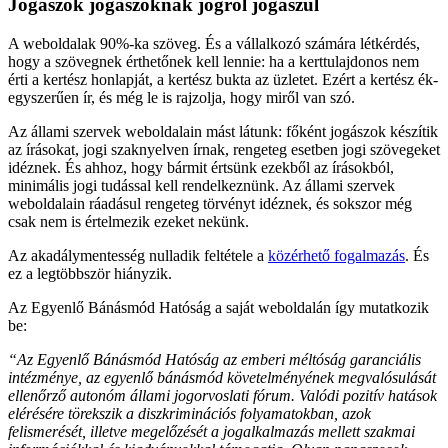
Jogászok jogászoknak jogról jogászul
A weboldalak 90%-ka szöveg. És a vállalkozó számára létkérdés,
hogy a szövegnek érthetőnek kell lennie: ha a kerttulajdonos nem
érti a kertész honlapját, a kertész bukta az üzletet. Ezért a kertész ék-
egyszerűen ír, és még le is rajzolja, hogy miről van szó.
Az állami szervek weboldalain mást látunk: főként jogászok készítik
az írásokat, jogi szaknyelven írnak, rengeteg esetben jogi szövegeket
idéznek. És ahhoz, hogy bármit értsünk ezekből az írásokból,
minimális jogi tudással kell rendelkeznünk. Az állami szervek
weboldalain ráadásul rengeteg törvényt idéznek, és sokszor még
csak nem is értelmezik ezeket nekünk.
Az akadálymentesség nulladik feltétele a
közérhető fogalmazás
. És
ez a legtöbbször hiányzik.
Az Egyenlő Bánásmód Hatóság a saját weboldalán így mutatkozik
be:
“Az Egyenlő Bánásmód Hatóság az emberi méltóság garanciális
intézménye, az egyenlő bánásmód követelményének megvalósulását
ellenőrző autonóm állami jogorvoslati fórum. Valódi pozitív hatások
elérésére törekszik a diszkriminációs folyamatokban, azok
felismerését, illetve megelőzését a jogalkalmazás mellett szakmai