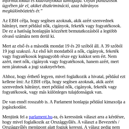
információkkal és kiadványokkal támogatja. Olyan panaszosok
ügyében jár el, akiket diszkrimináció, azaz hátrányos
megkülönböztetés ér.”
Az EBH célja, hogy segítsen azoknak, akik azért szenvednek
hátrányt, mert például nők, cigányok, feketék vagy fogyatékosok.
De ez a hatóság honlapján közzétett bemutatkozásból a legtöbb
olvasó számára nem derül ki.
Mert az első és a második mondat 19 és 20 szóból áll. A 39 szóból
19 jogi szakszó. Az első két mondatból a nők, cigányok, feketék
vagy fogyatékosok legnagyobb része egy kukkot sem ért. Nem
azért, mert nők, cigányok vagy fogyatékosok, hanem azért, mert
nem járatosak a jogi szaknyelvben.
Ahhoz, hogy érthető legyen, mivel foglalkozik a hivatal, például ezt
kellene írni: Az EBH célja, hogy segítsen azoknak, akik azért
szenvednek hátrányt, mert például nők, cigányok, feketék vagy
fogyatékosok, vagy más különleges tulajdonságuk van.
De van ennél rosszabb is. A Parlament honlapja például kimaxolja a
jogászkodást.
Menjünk fel a
parlament.hu
-ra, és keressünk választ arra a kérdésre,
hogy mivel foglalkozik az Országgyűlés. A választ a Bevezetés /
Országgyűlés menüpont alatt fogjuk keresni. A válasz pedig nem