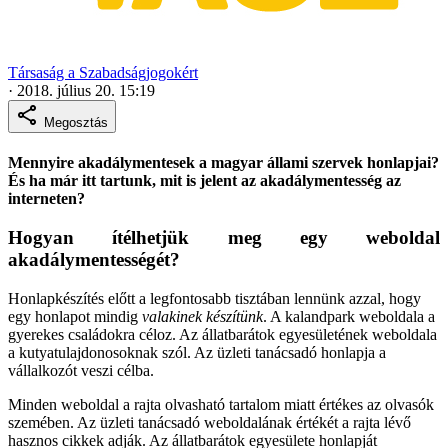
Társaság a Szabadságjogokért
·
2018. július 20. 15:19
Megosztás
Mennyire akadálymentesek a magyar állami szervek honlapjai?
És ha már itt tartunk, mit is jelent az akadálymentesség az
interneten?
Hogyan ítélhetjük meg egy weboldal
akadálymentességét?
Honlapkészítés
előtt a legfontosabb tisztában lennünk azzal, hogy
egy honlapot mindig
valakinek készítünk
. A kalandpark weboldala a
gyerekes családokra céloz. Az állatbarátok egyesületének weboldala
a kutyatulajdonosoknak szól. Az üzleti tanácsadó honlapja a
vállalkozót veszi célba.
Minden weboldal a rajta olvasható tartalom miatt értékes az olvasók
szemében. Az üzleti tanácsadó weboldalának értékét a rajta lévő
hasznos cikkek adják. Az állatbarátok egyesülete honlapját