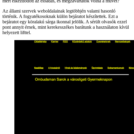
mert elkezdődött az előadás, és megzavartátok volna a művet?
Az állami szervek weboldalainak legtöbbjén valami hasonló
történik. A fogyatékosoknak külön bejáratot készítettek. Ezt a
bejáratot egy köralakú sárga ikonnal jelölik. A sérült olvasók ezzel
pont annyit érnek, mint kerekesszékes barátunk a használaton kívül
helyezett lifttel.