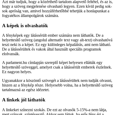
Azt már tudjuk, hogy a közérthető tartalom alapvető feltétel, és az is,
hogy a szöveg megjelenése olvasható legyen. Ezen kívül pedig sok-
sok apróság van, amivel hozzáférhetőbbé tehetjük a honlapunkat a
fogyatékos állampolgárok számára.
A képek is olvashatók
A fényképek egy látássérült ember számára nem láthatók. De a
helyettesítő szöveg (angolul alternatív text vagy alt-text) olvashatóvá
teszi neki is a képet. Ez egy különleges képaláírás, ami nem látható.
De a látássérültek és vakok által használt speciális programok
elolvassák.
A parlament.hu címlapján szereplő képet helyesen ellátták egy
helyettesítő szöveggel, amelyet csak a látássérült emberek észlelnek.
Ez nagyon helyes.
Ugyanakkor a köszöntő szövegét a látássérültek nem tudják olvasni,
hiszen az a fénykép része. Helyesebb volna, ha a helyettesítő szöveg
tartalmazná az egész idézetet.
A linkek jól láthatók
A linkeket
színezni szokás
. De ezt az olvasók 5-15%-a nem látja,
mert színvak, színtévesztő. Akkor sem látjuk, ha erős fény éri a