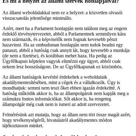
És mi a helyzet az állami szervek honlapjaival?
Az állami weboldalakkal nem ez a helyzet: a közvetlen olvasói
visszacsatolás jelentősége minimális.
Azért, mert ha a Parlament honlapján nem találom meg az engem
érdeklő törvénytervezetet, abból a Parlamentnek semmilyen kára
nem származik, és a képviselők nem fognak kevesebb pénzt
hazavinni. Ha az ombudsman honlapján nem tudok beadni egy
panaszt, abból a hatóság csak annyit lát, hogy kevesebb a munkája
(de nem a fizetése), és korábban mehet haza. Ha pedig az
Ügyfélkapun képtelen vagyok elintézni egy ügyet, abból csak
nekem lesz bosszúságom. De az Ügyfélkapunak ez közömbös.
Az állami hatóságok kevésbé érdekeltek a weboldalaik
akadálymentesítésében, mint a cégek és a vállalkozók. Úgy is
mondhatjuk: semmi nem teszi őket ebben igazán érdekeltté. A
hatóság működik akkor is, ha az állampolgárok nem kapják meg a
számukra fontos információkat. Sőt akkor is, ha rengeteg
állampolgár még csak nem is ismeri az adott szervezetet.
Felmérésünk azt mutatja, hogy az állam nem töri össze magát azért,
hogy tevékenységéről, hivatalairól akadálymentes módon
tájékoztasson minket.