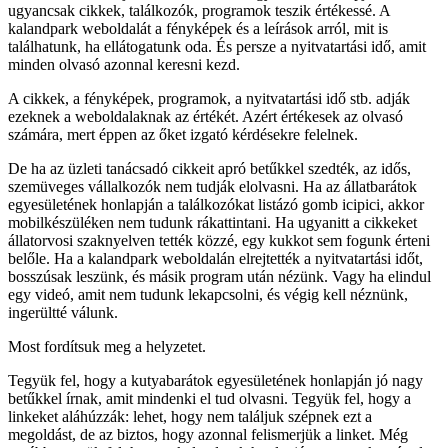
ugyancsak cikkek, találkozók, programok teszik értékessé. A
kalandpark weboldalát a fényképek és a leírások arról, mit is
találhatunk, ha ellátogatunk oda. És persze a nyitvatartási idő, amit
minden olvasó azonnal keresni kezd.
A cikkek, a fényképek, programok, a nyitvatartási idő stb. adják
ezeknek a weboldalaknak az értékét. Azért értékesek az olvasó
számára, mert éppen az őket izgató kérdésekre felelnek.
De ha az üzleti tanácsadó cikkeit apró betűkkel szedték, az idős,
szemüveges vállalkozók nem tudják elolvasni. Ha az állatbarátok
egyesületének honlapján a találkozókat listázó gomb icipici, akkor
mobilkészüléken nem tudunk rákattintani. Ha ugyanitt a cikkeket
állatorvosi szaknyelven tették közzé, egy kukkot sem fogunk érteni
belőle. Ha a kalandpark weboldalán elrejtették a nyitvatartási időt,
bosszúsak leszünk, és másik program után nézünk. Vagy ha elindul
egy videó, amit nem tudunk lekapcsolni, és végig kell néznünk,
ingerültté válunk.
Most fordítsuk meg a helyzetet.
Tegyük fel, hogy a kutyabarátok egyesületének honlapján jó nagy
betűkkel írnak, amit mindenki el tud olvasni. Tegyük fel, hogy a
linkeket aláhúzzák
: lehet, hogy nem találjuk szépnek ezt a
megoldást, de az biztos, hogy azonnal felismerjük a linket. Még