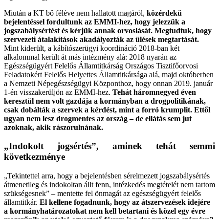
Miután a KT bő féléve nem hallatott magáról,
közérdekű
bejelentéssel fordultunk az EMMI-hez, hogy jelezzük a
jogszabálysértést és kérjük annak orvoslását. Megtudtuk, hogy
szervezeti átalakítások akadályozták az ülések megtartását.
Mint kiderült, a kábítószerügyi koordináció 2018-ban két
alkalommal került át más intézmény alá: 2018 nyarán az
Egészségügyért Felelős Államtitkárság Országos Tisztifőorvosi
Feladatokért Felelős Helyettes Államtitkársága alá, majd októberben
a Nemzeti Népegészségügyi Központhoz, hogy onnan 2019. január
1-én visszakerüljön az EMMI-hez.
Tehát háromnegyed éven
keresztül nem volt gazdája a kormányban a drogpolitikának,
csak dobálták a szervek a kérdést, mint a forró krumplit. Ettől
ugyan nem lesz drogmentes az ország – de ellátás sem jut
azoknak, akik rászorulnának.
„Indokolt jogsértés”, aminek tehát semmi
következménye
„Tekintettel arra, hogy a bejelentésben sérelmezett jogszabálysértés
átmenetileg és indokoltan állt fenn, intézkedés megtételét nem tartom
szükségesnek” – mentette fel önmagát az egészségügyért felelős
államtitkár.
El kellene fogadnunk, hogy az átszervezések idejére
a kormányhatározatokat nem kell betartani és közel egy évre