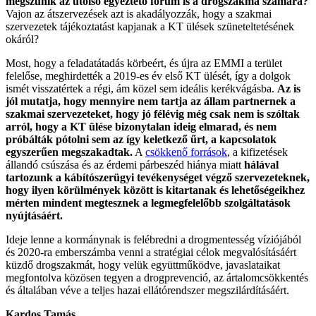
megszűnik az utolsó egyeztető fórum is a drogszakma számára?
Vajon az átszervezések azt is akadályozzák, hogy a szakmai
szervezetek tájékoztatást kapjanak a KT ülések szüneteltetésének
okáról?
Most, hogy a feladatátadás körbeért, és újra az EMMI a terület
felelőse, meghirdették a 2019-es év első KT ülését, így a dolgok
ismét visszatértek a régi, ám közel sem ideális kerékvágásba.
Az is
jól mutatja, hogy mennyire nem tartja az állam partnernek a
szakmai szervezeteket, hogy jó félévig még csak nem is szóltak
arról, hogy a KT ülése bizonytalan ideig elmarad, és nem
próbálták pótolni sem az így keletkező űrt, a kapcsolatok
egyszerűen megszakadtak.
A
csökkenő források
, a kifizetések
állandó csúszása és az érdemi párbeszéd hiánya miatt
hálával
tartozunk a kábítószerügyi tevékenységet végző szervezeteknek,
hogy ilyen körülmények között is kitartanak és lehetőségeikhez
mérten mindent megtesznek a legmegfelelőbb szolgáltatások
nyújtásáért.
Ideje lenne a kormánynak is felébredni a drogmentesség víziójából
és 2020-ra emberszámba venni a stratégiai célok megvalósításáért
küzdő drogszakmát, hogy velük együttműködve, javaslataikat
megfontolva közösen tegyen a drogprevenció, az ártalomcsökkentés
és általában véve a teljes hazai ellátórendszer megszilárdításáért.
Kardos Tamás