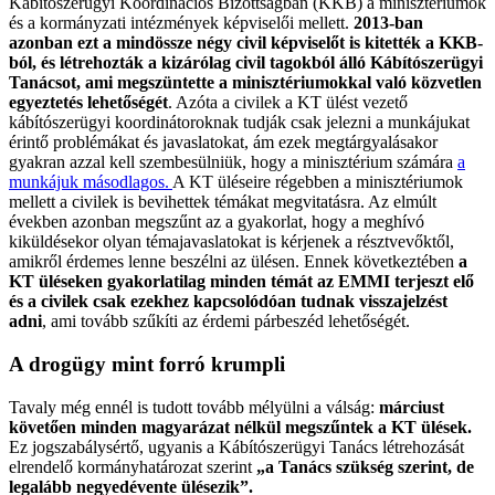
Kábítószerügyi Koordinációs Bizottságban (KKB) a minisztériumok
és a kormányzati intézmények képviselői mellett.
2013-ban
azonban ezt a mindössze négy civil képviselőt is kitették a KKB-
ból, és létrehozták a kizárólag civil tagokból álló Kábítószerügyi
Tanácsot, ami megszüntette a minisztériumokkal való közvetlen
egyeztetés lehetőségét
. Azóta a civilek a KT ülést vezető
kábítószerügyi koordinátoroknak tudják csak jelezni a munkájukat
érintő problémákat és javaslatokat, ám ezek megtárgyalásakor
gyakran azzal kell szembesülniük, hogy a minisztérium számára
a
munkájuk másodlagos.
A KT üléseire régebben a minisztériumok
mellett a civilek is bevihettek témákat megvitatásra. Az elmúlt
években azonban megszűnt az a gyakorlat, hogy a meghívó
kiküldésekor olyan témajavaslatokat is kérjenek a résztvevőktől,
amikről érdemes lenne beszélni az ülésen. Ennek következtében
a
KT üléseken gyakorlatilag minden témát az EMMI terjeszt elő
és a civilek csak ezekhez kapcsolódóan tudnak visszajelzést
adni
, ami tovább szűkíti az érdemi párbeszéd lehetőségét.
A drogügy mint forró krumpli
Tavaly még ennél is tudott tovább mélyülni a válság:
márciust
követően minden magyarázat nélkül megszűntek a KT ülések.
Ez jogszabálysértő, ugyanis a Kábítószerügyi Tanács létrehozását
elrendelő kormányhatározat
szerint
„a Tanács szükség szerint, de
legalább negyedévente ülésezik”.