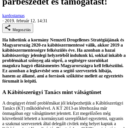
párbeszédet és támogatást!
kardostamas
·
2019. február 12. 14:31
Megosztás
Ha hihetünk a kormány Nemzeti Drogellenes Stratégiájának és
Magyarország 2020-ra kábítószermentessé válik, akkor 2019 a
kábítószermentességre felkészülés éve. Ha azonban a hazai
kábítószerügy jelenlegi helyzetéből indulunk ki, sokkal inkább a
problémákat szőnyeg alá söprő, a segítségre szorulókat
magukra hagyó ellátásmentes Magyarországra kell felkészülni.
Ez azonban a legkevésbé sem a segítő szervezetek hibája,
hanem az államé, ami a források szűkítése mellett az egyeztetés
fórumait is leépíti.
A Kábítószerügyi Tanács mint válságtünet
A drogügyet érintő problémákat jól leképezhetjük a Kábítószerügyi
Tanács (KT) működésével. A KT 2013-as létrehozása már
önmagában egy válságtünetet jelentett. Ezt megelőzően még
közvetlenül lehetett a kormányzati szereplőkkel egyeztetni, ugyanis
a szakmai szervezetek által delegált civilek még helyet kaptak a