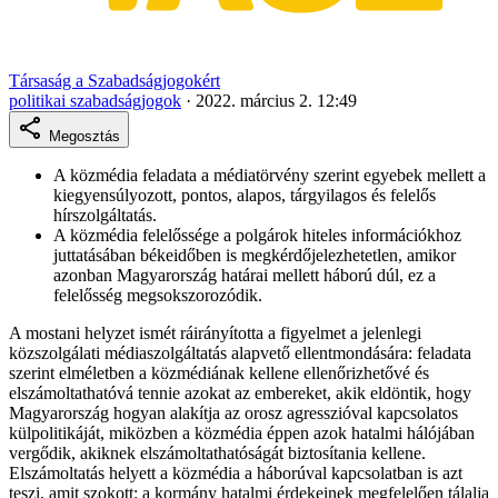
Társaság a Szabadságjogokért
politikai szabadságjogok
·
2022. március 2. 12:49
Megosztás
A közmédia feladata a médiatörvény szerint egyebek mellett a
kiegyensúlyozott, pontos, alapos, tárgyilagos és felelős
hírszolgáltatás.
A közmédia felelőssége a polgárok hiteles információkhoz
juttatásában békeidőben is megkérdőjelezhetetlen, amikor
azonban Magyarország határai mellett háború dúl, ez a
felelősség megsokszorozódik.
A mostani helyzet ismét ráirányította a figyelmet a jelenlegi
közszolgálati médiaszolgáltatás alapvető ellentmondására: feladata
szerint elméletben a közmédiának kellene ellenőrizhetővé és
elszámoltathatóvá tennie azokat az embereket, akik eldöntik, hogy
Magyarország hogyan alakítja az orosz agresszióval kapcsolatos
külpolitikáját, miközben a közmédia éppen azok hatalmi hálójában
vergődik, akiknek elszámoltathatóságát biztosítania kellene.
Elszámoltatás helyett a közmédia a háborúval kapcsolatban is azt
teszi, amit szokott: a kormány hatalmi érdekeinek megfelelően tálalja