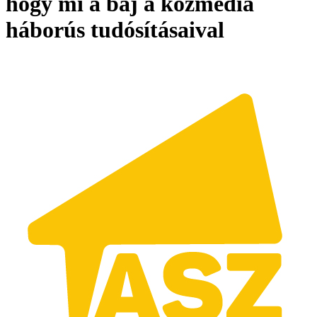
hogy mi a baj a közmédia
háborús tudósításaival