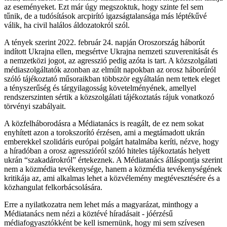
az eseményeket. Ezt már úgy megszoktuk, hogy szinte fel sem
tűnik, de a tudósítások arcpirító igazságtalansága más léptékűvé
válik, ha civil halálos áldozatokról szól.
A tények szerint 2022. február 24. napján Oroszország háborút
indított Ukrajna ellen, megsértve Ukrajna nemzeti szuverenitását és
a nemzetközi jogot, az agresszió pedig azóta is tart. A közszolgálati
médiaszolgáltatók azonban az elmúlt napokban az orosz háborúról
szóló tájékoztató műsoraikban többször egyáltalán nem tettek eleget
a tényszerűség és tárgyilagosság követelményének, amellyel
rendszerszinten sértik a közszolgálati tájékoztatás rájuk vonatkozó
törvényi szabályait.
A közfelháborodásra a Médiatanács is reagált, de ez nem sokat
enyhített azon a torokszorító érzésen, ami a megtámadott ukrán
emberekkel szolidáris európai polgárt hatalmába keríti, nézve, hogy
a híradóban a orosz agresszióról szóló hiteles tájékoztatás helyett
ukrán “szakadárokról” értekeznek. A Médiatanács álláspontja szerint
nem a közmédia tevékenysége, hanem a közmédia tevékenységének
kritikája az, ami alkalmas lehet a közvélemény megtévesztésére és a
közhangulat felkorbácsolására.
Erre a nyilatkozatra nem lehet más a magyarázat, minthogy a
Médiatanács nem nézi a köztévé híradásait - jóérzésű
médiafogyasztókként be kell ismernünk, hogy mi sem szívesen