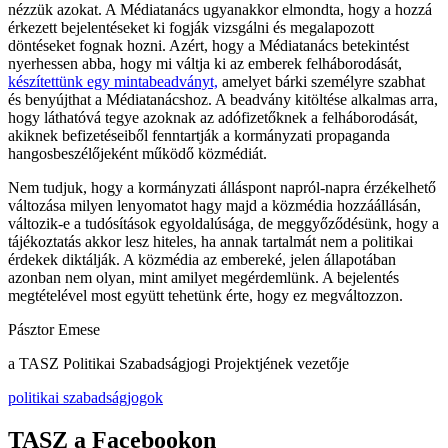
nézzük azokat. A Médiatanács ugyanakkor elmondta, hogy a hozzá
érkezett bejelentéseket ki fogják vizsgálni és megalapozott
döntéseket fognak hozni. Azért, hogy a Médiatanács betekintést
nyerhessen abba, hogy mi váltja ki az emberek felháborodását,
készítettünk egy mintabeadványt,
amelyet bárki személyre szabhat
és benyújthat a Médiatanácshoz. A beadvány kitöltése alkalmas arra,
hogy láthatóvá tegye azoknak az adófizetőknek a felháborodását,
akiknek befizetéseiből fenntartják a kormányzati propaganda
hangosbeszélőjeként működő közmédiát.
Nem tudjuk, hogy a kormányzati álláspont napról-napra érzékelhető
változása milyen lenyomatot hagy majd a közmédia hozzáállásán,
változik-e a tudósítások egyoldalúsága, de meggyőződésünk, hogy a
tájékoztatás akkor lesz hiteles, ha annak tartalmát nem a politikai
érdekek diktálják. A közmédia az embereké, jelen állapotában
azonban nem olyan, mint amilyet megérdemlünk. A bejelentés
megtételével most együtt tehetünk érte, hogy ez megváltozzon.
Pásztor Emese
a TASZ Politikai Szabadságjogi Projektjének vezetője
politikai szabadságjogok
TASZ a Facebookon