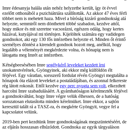
Imre édesanyja halála után nehéz helyzetbe került, így öt évvel
ezelőtt otthonából a pszichiátriára szállították. Az akkor 47 éves férfi
többet nem is mehetett haza. Mivel a bíróság kizáró gondnokság alá
helyezte, semmiről nem dönthetett többé szabadon, kezdve attól,
hogy mikor és mit szeretne vacsorázni, egészen odáig, hogy kertes
házával, kutyájával mi történjen. Kijelöltek számára egy vadidegen
gondnokot, aki egy 130 fős intézetben helyezte el. Minden őt érintő
személyes döntést a kirendelt gondnok hozott meg, anélkül, hogy
legalább a véleményét megkérdezte volna, és hónapig nem is
látogatta meg Imrét az intézetben.
Kétségbeesésében Imre
segélykérő leveleket kezdett írni
unokatestvérének, Gyöngyinek, aki ekkor még külföldön élt
férjével. Egy váratlan, sorsszerű fordulat révén Gyöngyi megtalálta a
hónapok óta elázott leveleket a postaládájában, és azonnal felkereste
rég látott rokonát. Ettől kezdve
egy perc nyugta sem volt
, elkezdtett
harcolni Imre szabadulásáért. A gyámhatóságon kérelmezték férjével
a gondnokváltást, hogy Imre végre velük élhessen, de a hatóság
sorozatosan elutasította minden kérelmüket. Imre ekkor, a sajtón
keresztül talált rá a TASZ-ra, és megkérte Gyöngyit, vegye fel a
kapcsolatot velünk.
2019-ben pert kezdtünk Imre gondnokságának megszüntetéséért, de
az eljárás hosszasan elhúzódott. Gondnoka az egyik tárgyaláson