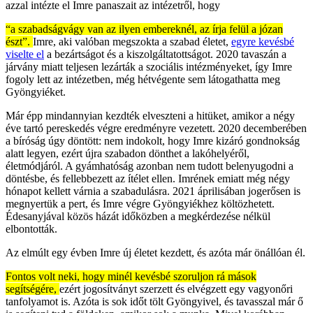
azzal intézte el Imre panaszait az intézetről, hogy
“a szabadságvágy van az ilyen embereknél, az írja felül a józan
észt”.
Imre, aki valóban megszokta a szabad életet,
egyre kevésbé
viselte el
a bezártságot és a kiszolgáltatottságot. 2020 tavaszán a
járvány miatt teljesen lezárták a szociális intézményeket, így Imre
fogoly lett az intézetben, még hétvégente sem látogathatta meg
Gyöngyiéket.
Már épp mindannyian kezdték elveszteni a hitüket, amikor a négy
éve tartó pereskedés végre eredményre vezetett. 2020 decemberében
a bíróság úgy döntött: nem indokolt, hogy Imre kizáró gondnokság
alatt legyen, ezért újra szabadon dönthet a lakóhelyéről,
életmódjáról. A gyámhatóság azonban nem tudott belenyugodni a
döntésbe, és fellebbezett az ítélet ellen. Imrének emiatt még négy
hónapot kellett várnia a szabadulásra. 2021 áprilisában jogerősen is
megnyertük a pert, és Imre végre Gyöngyiékhez költözhetett.
Édesanyjával közös házát időközben a megkérdezése nélkül
elbontották.
Az elmúlt egy évben Imre új életet kezdett, és azóta már önállóan él.
Fontos volt neki, hogy minél kevésbé szoruljon rá mások
segítségére,
ezért jogosítványt szerzett és elvégzett egy vagyonőri
tanfolyamot is. Azóta is sok időt tölt Gyöngyivel, és tavasszal már ő