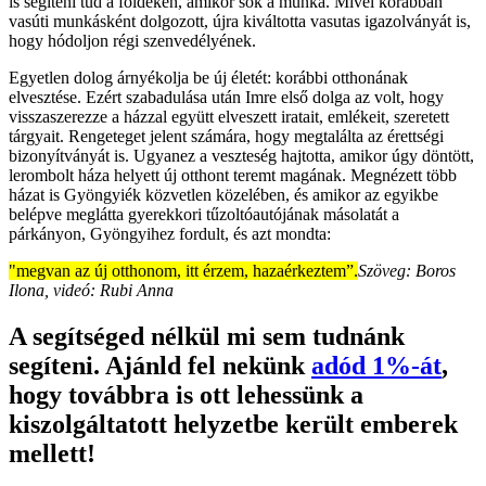
is segíteni tud a földeken, amikor sok a munka. Mivel korábban
vasúti munkásként dolgozott, újra kiváltotta vasutas igazolványát is,
hogy hódoljon régi szenvedélyének.
Egyetlen dolog árnyékolja be új életét: korábbi otthonának
elvesztése. Ezért szabadulása után Imre első dolga az volt, hogy
visszaszerezze a házzal együtt elveszett iratait, emlékeit, szeretett
tárgyait. Rengeteget jelent számára, hogy megtalálta az érettségi
bizonyítványát is. Ugyanez a veszteség hajtotta, amikor úgy döntött,
lerombolt háza helyett új otthont teremt magának. Megnézett több
házat is Gyöngyiék közvetlen közelében, és amikor az egyikbe
belépve meglátta gyerekkori tűzoltóautójának másolatát a
párkányon, Gyöngyihez fordult, és azt mondta:
"megvan az új otthonom, itt érzem, hazaérkeztem”.
Szöveg: Boros
Ilona, videó: Rubi Anna
A segítséged nélkül mi sem tudnánk
segíteni. Ajánld fel nekünk
adód 1%-át
,
hogy továbbra is ott lehessünk a
kiszolgáltatott helyzetbe került emberek
mellett!