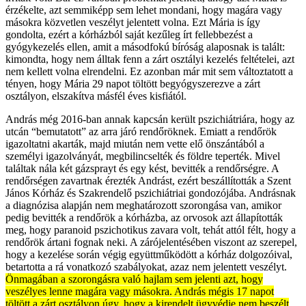
érzékelte, azt semmiképp sem lehet mondani, hogy magára vagy
másokra közvetlen veszélyt jelentett volna. Ezt Mária is így
gondolta, ezért a kórházból saját kezűleg írt fellebbezést a
gyógykezelés ellen, amit a másodfokú bíróság alaposnak is talált:
kimondta, hogy nem álltak fenn a zárt osztályi kezelés feltételei, azt
nem kellett volna elrendelni. Ez azonban már mit sem változtatott a
tényen, hogy Mária 29 napot töltött begyógyszerezve a zárt
osztályon, elszakítva másfél éves kisfiától.
András még 2016-ban annak kapcsán került pszichiátriára, hogy az
utcán “bemutatott” az arra járó rendőröknek. Emiatt a rendőrök
igazoltatni akarták, majd miután nem vette elő önszántából a
személyi igazolványát, megbilincselték és földre teperték. Mivel
találtak nála két gázsprayt és egy kést, bevitték a rendőrségre. A
rendőrségen zavartnak érezték Andrást, ezért beszállították a Szent
János Kórház és Szakrendelő pszichiátriai gondozójába. Andrásnak
a diagnózisa alapján nem meghatározott szorongása van, amikor
pedig bevitték a rendőrök a kórházba, az orvosok azt állapították
meg, hogy paranoid pszichotikus zavara volt, tehát attól félt, hogy a
rendőrök ártani fognak neki. A zárójelentésében viszont az szerepel,
hogy a kezelése során végig együttműködött a kórház dolgozóival,
betartotta a rá vonatkozó szabályokat, azaz nem jelentett veszélyt.
Önmagában a szorongásra való hajlam sem jelenti azt, hogy
veszélyes lenne magára vagy másokra. András mégis 17 napot
töltött a zárt osztályon úgy, hogy a kirendelt ügyvédje nem beszélt