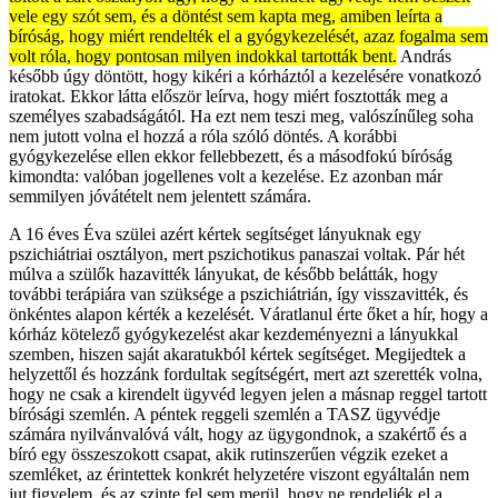
vele egy szót sem, és a döntést sem kapta meg, amiben leírta a
bíróság, hogy miért rendelték el a gyógykezelését, azaz fogalma sem
volt róla, hogy pontosan milyen indokkal tartották bent.
András
később úgy döntött, hogy kikéri a kórháztól a kezelésére vonatkozó
iratokat. Ekkor látta először leírva, hogy miért fosztották meg a
személyes szabadságától. Ha ezt nem teszi meg, valószínűleg soha
nem jutott volna el hozzá a róla szóló döntés. A korábbi
gyógykezelése ellen ekkor fellebbezett, és a másodfokú bíróság
kimondta: valóban jogellenes volt a kezelése. Ez azonban már
semmilyen jóvátételt nem jelentett számára.
A 16 éves Éva szülei azért kértek segítséget lányuknak egy
pszichiátriai osztályon, mert pszichotikus panaszai voltak. Pár hét
múlva a szülők hazavitték lányukat, de később belátták, hogy
további terápiára van szüksége a pszichiátrián, így visszavitték, és
önkéntes alapon kérték a kezelését. Váratlanul érte őket a hír, hogy a
kórház kötelező gyógykezelést akar kezdeményezni a lányukkal
szemben, hiszen saját akaratukból kértek segítséget. Megijedtek a
helyzettől és hozzánk fordultak segítségért, mert azt szerették volna,
hogy ne csak a kirendelt ügyvéd legyen jelen a másnap reggel tartott
bírósági szemlén. A péntek reggeli szemlén a TASZ ügyvédje
számára nyilvánvalóvá vált, hogy az ügygondnok, a szakértő és a
bíró egy összeszokott csapat, akik rutinszerűen végzik ezeket a
szemléket, az érintettek konkrét helyzetére viszont egyáltalán nem
jut figyelem, és az szinte fel sem merül, hogy ne rendeljék el a