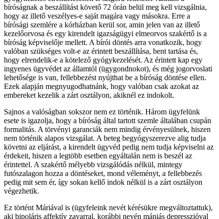
bíróságnak a beszállítást követő 72 órán belül meg kell vizsgálnia,
hogy az illető veszélyes-e saját magára vagy másokra. Erre a
bírósági szemlére a kórházban kerül sor, amin jelen van az illető
kezelőorvosa és egy kirendelt igazságügyi elmeorvos szakértő is a
bíróság képviselője mellett. A bírói döntés arra vonatkozik, hogy
valóban szükséges volt-e az érintett beszállítása, bent tartása és,
hogy elrendelik-e a kötelező gyógykezelését. Az érintett kap egy
ingyenes ügyvédet az államtól (ügygondnokot), és még jogorvoslati
lehetősége is van, fellebbezést nyújthat be a bíróság döntése ellen.
Ezek alapján megnyugodhatnánk, hogy valóban csak azokat az
embereket kezelik a zárt osztályon, akiknél ez indokolt.
Sajnos a valóságban sokszor nem ez történik. Három ügyfelünk
esete is igazolja, hogy a bíróság által tartott szemle általában csupán
formalitás. A törvényi garanciák nem mindig érvényesülnek, hiszen
nem történik alapos vizsgálat. A beteg begyógyszerezve alig tudja
követni az eljárást, a kirendelt ügyvéd pedig nem tudja képviselni az
érdekeit, hiszen a legtöbb esetben egyáltalán nem is beszél az
érintettel. A szakértő mélyebb vizsgálódás nélkül, mintegy
futószalagon hozza a döntéseket, mond véleményt, a fellebbezés
pedig mit sem ér, így sokan kellő indok nélkül is a zárt osztályon
végezhetik.
Ez történt Máriával is (ügyfeleink nevét kérésükre megváltoztattuk),
aki bipoláris affektív zavarral, korábbi nevén mániás depresszióval