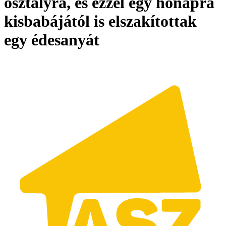
osztályra, és ezzel egy hónapra
kisbabájától is elszakítottak
egy édesanyát