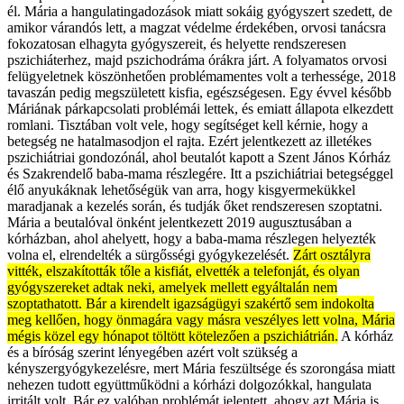
él. Mária a hangulatingadozások miatt sokáig gyógyszert szedett, de
amikor várandós lett, a magzat védelme érdekében, orvosi tanácsra
fokozatosan elhagyta gyógyszereit, és helyette rendszeresen
pszichiáterhez, majd pszichodráma órákra járt. A folyamatos orvosi
felügyeletnek köszönhetően problémamentes volt a terhessége, 2018
tavaszán pedig megszületett kisfia, egészségesen. Egy évvel később
Máriának párkapcsolati problémái lettek, és emiatt állapota elkezdett
romlani. Tisztában volt vele, hogy segítséget kell kérnie, hogy a
betegség ne hatalmasodjon el rajta. Ezért jelentkezett az illetékes
pszichiátriai gondozónál, ahol beutalót kapott a Szent János Kórház
és Szakrendelő baba-mama részlegére. Itt a pszichiátriai betegséggel
élő anyukáknak lehetőségük van arra, hogy kisgyermekükkel
maradjanak a kezelés során, és tudják őket rendszeresen szoptatni.
Mária a beutalóval önként jelentkezett 2019 augusztusában a
kórházban, ahol ahelyett, hogy a baba-mama részlegen helyezték
volna el, elrendelték a sürgősségi gyógykezelését.
Zárt osztályra
vitték, elszakították tőle a kisfiát, elvették a telefonját, és olyan
gyógyszereket adtak neki, amelyek mellett egyáltalán nem
szoptathatott. Bár a kirendelt igazságügyi szakértő sem indokolta
meg kellően, hogy önmagára vagy másra veszélyes lett volna, Mária
mégis közel egy hónapot töltött kötelezően a pszichiátrián.
A kórház
és a bíróság szerint lényegében azért volt szükség a
kényszergyógykezelésre, mert Mária feszültsége és szorongása miatt
nehezen tudott együttműködni a kórházi dolgozókkal, hangulata
irritált volt. Bár ez valóban problémát jelentett, ahogy azt Mária is