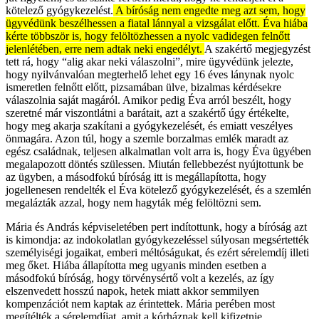
kötelező gyógykezelést.
A bíróság nem engedte meg azt sem, hogy
ügyvédünk beszélhessen a fiatal lánnyal a vizsgálat előtt. Éva hiába
kérte többször is, hogy felöltözhessen a nyolc vadidegen felnőtt
jelenlétében, erre nem adtak neki engedélyt.
A szakértő megjegyzést
tett rá, hogy “alig akar neki válaszolni”, mire ügyvédünk jelezte,
hogy nyilvánvalóan megterhelő lehet egy 16 éves lánynak nyolc
ismeretlen felnőtt előtt, pizsamában ülve, bizalmas kérdésekre
válaszolnia saját magáról. Amikor pedig Éva arról beszélt, hogy
szeretné már viszontlátni a barátait, azt a szakértő úgy értékelte,
hogy meg akarja szakítani a gyógykezelését, és emiatt veszélyes
önmagára. Azon túl, hogy a szemle borzalmas emlék maradt az
egész családnak, teljesen alkalmatlan volt arra is, hogy Éva ügyében
megalapozott döntés szülessen. Miután fellebbezést nyújtottunk be
az ügyben, a másodfokú bíróság itt is megállapította, hogy
jogellenesen rendelték el Éva kötelező gyógykezelését, és a szemlén
megalázták azzal, hogy nem hagyták még felöltözni sem.
Mária és András képviseletében pert indítottunk, hogy a bíróság azt
is kimondja: az indokolatlan gyógykezeléssel súlyosan megsértették
személyiségi jogaikat, emberi méltóságukat, és ezért sérelemdíj illeti
meg őket. Hiába állapította meg ugyanis minden esetben a
másodfokú bíróság, hogy törvénysértő volt a kezelés, az így
elszenvedett hosszú napok, hetek miatt akkor semmilyen
kompenzációt nem kaptak az érintettek. Mária perében most
megítélték a sérelemdíjat, amit a kórháznak kell kifizetnie.