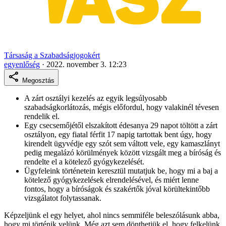
Társaság a Szabadságjogokért
egyenlőség
·
2022. november 3. 12:23
Megosztás
A zárt osztályi kezelés az egyik legsúlyosabb
szabadságkorlátozás, mégis előfordul, hogy valakinél tévesen
rendelik el.
Egy csecsemőjétől elszakított édesanya 29 napot töltött a zárt
osztályon, egy fiatal férfit 17 napig tartottak bent úgy, hogy
kirendelt ügyvédje egy szót sem váltott vele, egy kamaszlányt
pedig megalázó körülmények között vizsgált meg a bíróság és
rendelte el a kötelező gyógykezelését.
Ügyfeleink történetein keresztül mutatjuk be, hogy mi a baj a
kötelező gyógykezelések elrendelésével, és miért lenne
fontos, hogy a bíróságok és szakértők jóval körültekintőbb
vizsgálatot folytassanak.
Képzeljünk el egy helyet, ahol nincs semmiféle beleszólásunk abba,
hogy mi történik velünk. Még azt sem dönthetjük el, hogy felkelünk