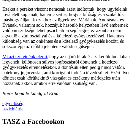
Ezeket a pereket viszont nemcsak azért indítottuk, hogy ügyfeleink
jóvátételt kapjanak, hanem azért is, hogy a bíróság és a szakértők
máshogy álljanak ezekhez az ügyekhez. Máriának, Andrásnak és
Évának, valamint sok, hozzájuk hasonló helyzetben lévő embernek
valóban szüksége lehet pszichiátriai segítségre, ez azonban nem
egyenlő a zárt osztállyal és a kötelező gyógykezeléssel. Hatalmas
különbség van az önkéntes és a kötelező gyógykezelés között, és
sokszor épp az előbbi jelentene valódi segítséget.
Mi azt szeretnénk elérni
, hogy az eljáró bírák és szakértők tudatában
legyenek: különösen súlyos jogfosztásról döntenek a kötelező
gyógykezelés elrendelésekor, a döntésük ellen pedig nincs valódi,
hatékony jogorvoslat, ami korrigálni tudná a tévedésüket. Ezért ilyen
döntést csak körültekintő vizsgálat és érzékeny mérlegelés után
hozzanak akkor, amikor erre valóban szükség van.
Boros Ilona & Landgraf Erna
egyenlőség
pszichiátria
TASZ a Facebookon