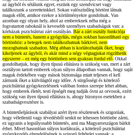
az ágyból és sétálunk egyet, eszünk egy szendvicset vagy
találkozunk a szeretteinkkel. Sokan valószínűleg börtönt látnak
maguk előtt, amikor ezekre a körülményekre gondolnak. Van
azonban egy olyan hely, ahol az embereknek néha még a
fogvatartott raboknál is kevesebb személyes szabadságuk van: a
kórházak pszichiátriai zárt osztályán.
Bár a zárt osztály funkciója
nem a büntetés, hanem a gyógyítás, mégis sokban hasonlítható egy
börtönhöz: a betegek nem találkozhatnak bárkivel, nem
mozoghatnak szabadon. Még abban is korlátozhatják őket, hogy
kikeljenek az ágyból, és akár mind a négy végtagjukat rögzíthetik
egyszerre – ez még egy börtönben sem gyakran fordul elő.
Okkal
gondolhatjuk, hogy ilyen típusú ellátásra is szükség van, mert a zárt
osztályon tartott emberek olyan súlyos állapotban vannak, hogy saját
maguk érdekében vagy mások biztonsága miatt teljesen el kell
zárnunk őket a külvilágtól egy időre. A sürgősségi és kötelező
pszichiátriai gyógykezelésnek valóban fontos szerepe lehet abban,
hogy emberek életét, testi épségét meg tudják óvni az orvosok, ezért
szükség van ilyen típusú ellátásra is, ahogy bizonyos esetekben a
szabadságvesztésre is.
A büntetőeljárások szabályai azért ilyen részletesek és szigorúak,
hogy véletlenül vagy tévedésből senkit ne lehessen börtönbe zárni,
ez ugyanis a legsúlyosabb büntetés, ami ma Magyarországon bárkit
érhet. Mivel hasonlóan súlyos korlátozás, a kötelező pszichiátriai
gyógykezelés elrendelésének is szigorú feltételei vannak: a