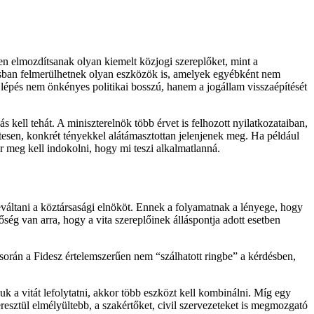
 elmozdítsanak olyan kiemelt közjogi szereplőket, mint a
tusban felmerülhetnek olyan eszközök is, amelyek egyébként nem
 lépés nem önkényes politikai bosszú, hanem a jogállam visszaépítését
kell tehát. A miniszterelnök több érvet is felhozott nyilatkozataiban,
tesen, konkrét tényekkel alátámasztottan jelenjenek meg. Ha például
kor meg kell indokolni, hogy mi teszi alkalmatlanná.
eváltani a köztársasági elnököt. Ennek a folyamatnak a lényege, hogy
ség van arra, hogy a vita szereplőinek álláspontja adott esetben
során a Fidesz értelemszerűen nem “szálhatott ringbe” a kérdésben,
k a vitát lefolytatni, akkor több eszközt kell kombinálni. Míg egy
eresztül elmélyültebb, a szakértőket, civil szervezeteket is megmozgató