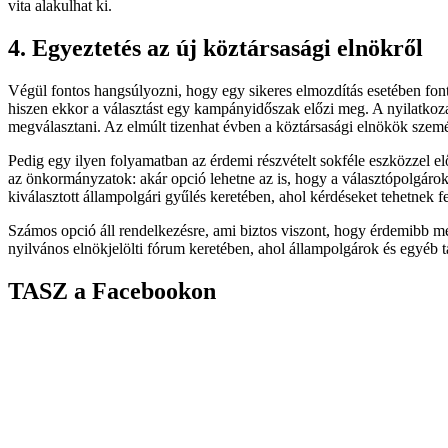
vita alakulhat ki.
4. Egyeztetés az új köztársasági elnökről
Végül fontos hangsúlyozni, hogy egy sikeres elmozdítás esetében fontos
hiszen ekkor a választást egy kampányidőszak előzi meg. A nyilatkozat
megválasztani. Az elmúlt tizenhat évben a köztársasági elnökök szemé
Pedig egy ilyen folyamatban az érdemi részvételt sokféle eszközzel e
az önkormányzatok: akár opció lehetne az is, hogy a választópolgáro
kiválasztott állampolgári gyűlés keretében, ahol kérdéseket tehetnek fe
Számos opció áll rendelkezésre, ami biztos viszont, hogy érdemibb megh
nyilvános elnökjelölti fórum keretében, ahol állampolgárok és egyéb tá
TASZ a Facebookon