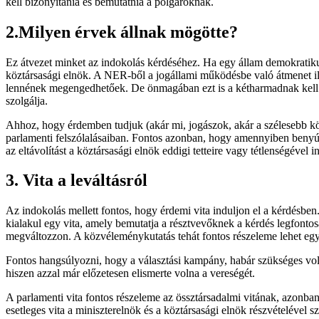
kell bizonyítania és bemutatnia a polgároknak.
2.Milyen érvek állnak mögötte?
Ez átvezet minket az indokolás kérdéséhez. Ha egy állam demokratik
köztársasági elnök. A NER-ből a jogállami működésbe való átmenet il
lennének megengedhetőek. De önmagában ezt is a kétharmadnak kell biz
szolgálja.
Ahhoz, hogy érdemben tudjuk (akár mi, jogászok, akár a szélesebb közv
parlamenti felszólalásaiban. Fontos azonban, hogy amennyiben benyújt
az eltávolítást a köztársasági elnök eddigi tetteire vagy tétlenségével
3. Vita a leváltásról
Az indokolás mellett fontos, hogy érdemi vita induljon el a kérdés
kialakul egy vita, amely bemutatja a résztvevőknek a kérdés legfontosa
megváltozzon. A közvéleménykutatás tehát fontos részeleme lehet egy 
Fontos hangsúlyozni, hogy a választási kampány, habár szükséges volt
hiszen azzal már előzetesen elismerte volna a vereségét.
A parlamenti vita fontos részeleme az össztársadalmi vitának, azonban
esetleges vita a miniszterelnök és a köztársasági elnök részvételével 