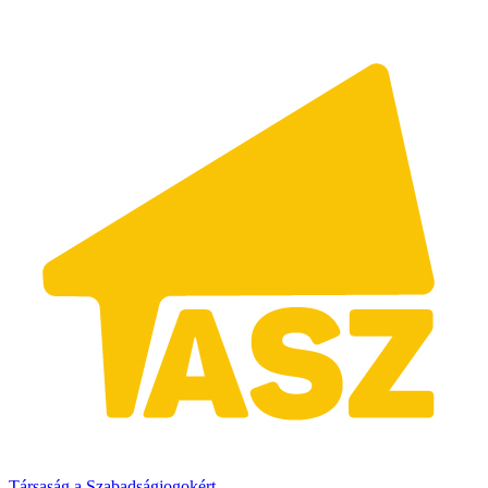
Társaság a Szabadságjogokért