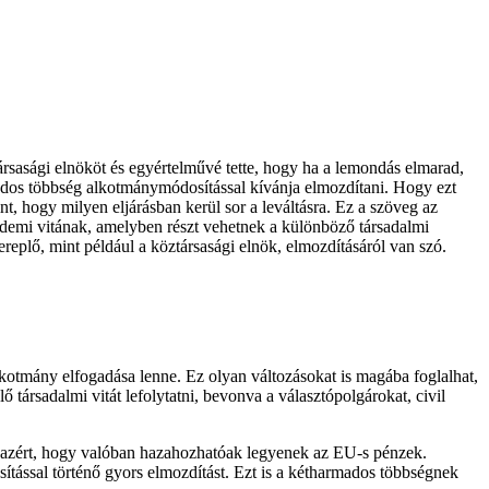
társasági elnököt és egyértelművé tette, hogy ha a lemondás elmarad,
ados többség alkotmánymódosítással kívánja elmozdítani. Hogy ezt
nt, hogy milyen eljárásban kerül sor a leváltásra. Ez a szöveg az
 érdemi vitának, amelyben részt vehetnek a különböző társadalmi
replő, mint például a köztársasági elnök, elmozdításáról van szó.
kotmány elfogadása lenne. Ez olyan változásokat is magába foglalhat,
társadalmi vitát lefolytatni, bevonva a választópolgárokat, civil
l azért, hogy valóban hazahozhatóak legyenek az EU-s pénzek.
tással történő gyors elmozdítást. Ezt is a kétharmados többségnek