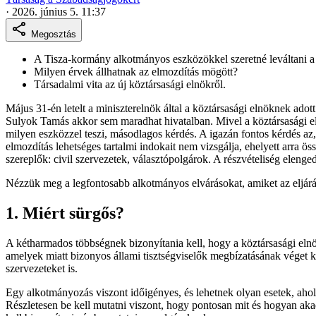
·
2026. június 5. 11:37
Megosztás
A Tisza-kormány alkotmányos eszközökkel szeretné leváltani a k
Milyen érvek állhatnak az elmozdítás mögött?
Társadalmi vita az új köztársasági elnökről.
Május 31-én letelt a miniszterelnök által a köztársasági elnöknek adot
Sulyok Tamás akkor sem maradhat hivatalban. Mivel a köztársasági el
milyen eszközzel teszi, másodlagos kérdés. A igazán fontos kérdés az
elmozdítás lehetséges tartalmi indokait nem vizsgálja, ehelyett arra ö
szereplők: civil szervezetek, választópolgárok. A részvételiség elenge
Nézzük meg a legfontosabb alkotmányos elvárásokat, amiket az eljár
1. Miért sürgős?
A kétharmados többségnek bizonyítania kell, hogy a köztársasági elnö
amelyek miatt bizonyos állami tisztségviselők megbízatásának véget ke
szervezeteket is.
Egy alkotmányozás viszont időigényes, és lehetnek olyan esetek, aho
Részletesen be kell mutatni viszont, hogy pontosan mit és hogyan ak