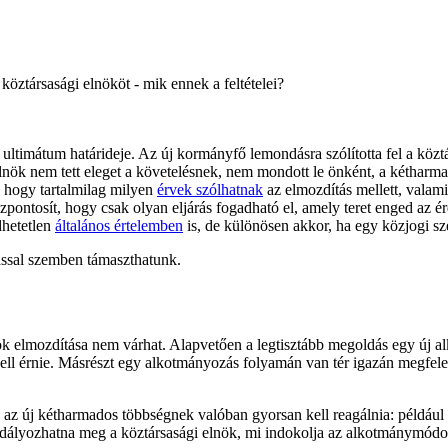
öztársasági elnököt - mik ennek a feltételei?
t ultimátum határideje. Az új kormányfő lemondásra szólította fel a köz
nök nem tett eleget a követelésnek, nem mondott le önként, a kétharm
, hogy tartalmilag milyen
érvek szólhatnak
az elmozdítás mellett, valami
sszpontosít, hogy csak olyan eljárás fogadható el, amely teret enged az
dhetetlen
általános értelemben
is, de különösen akkor, ha egy közjogi sze
ással szemben támaszthatunk.
k elmozdítása nem várhat. Alapvetően a legtisztább megoldás egy új al
ll érnie. Másrészt egy alkotmányozás folyamán van tér igazán megfelelő 
l az új kétharmados többségnek valóban gyorsan kell reagálnia: példáu
adályozhatna meg a köztársasági elnök, mi indokolja az alkotmánymódosí