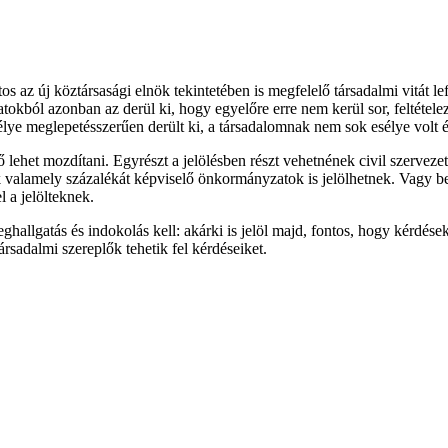
 az új köztársasági elnök tekintetében is megfelelő társadalmi vitát le
okból azonban az derül ki, hogy egyelőre erre nem kerül sor, feltétele
lye meglepetésszerűen derült ki, a társadalomnak nem sok esélye volt 
lő lehet mozdítani. Egyrészt a jelölésben részt vehetnének civil szerv
k valamely százalékát képviselő önkormányzatok is jelölhetnek. Vagy b
l a jelölteknek.
allgatás és indokolás kell: akárki is jelöl majd, fontos, hogy kérdések
rsadalmi szereplők tehetik fel kérdéseiket.