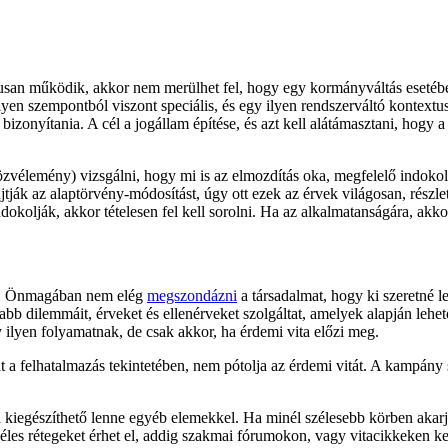
usan működik, akkor nem merülhet fel, hogy egy kormányváltás esetében
yen szempontból viszont speciális, és egy ilyen rendszerváltó kontex
onyítania. A cél a jogállam építése, és azt kell alátámasztani, hogy a
élemény) vizsgálni, hogy mi is az elmozdítás oka, megfelelő indokolás 
ják az alaptörvény-módosítást, úgy ott ezek az érvek világosan, részle
 indokolják, akkor tételesen fel kell sorolni. Ha az alkalmatanságára, ak
ben. Önmagában nem elég
megszondázni
a társadalmat, hogy ki szeretné l
bb dilemmáit, érveket és ellenérveket szolgáltat, amelyek alapján lehető
ilyen folyamatnak, de csak akkor, ha érdemi vita előzi meg.
 a felhatalmazás tekintetében, nem pótolja az érdemi vitát. A kampány 
 kiegészíthető lenne egyéb elemekkel. Ha minél szélesebb körben akarju
széles rétegeket érhet el, addig szakmai fórumokon, vagy vitacikkeken k