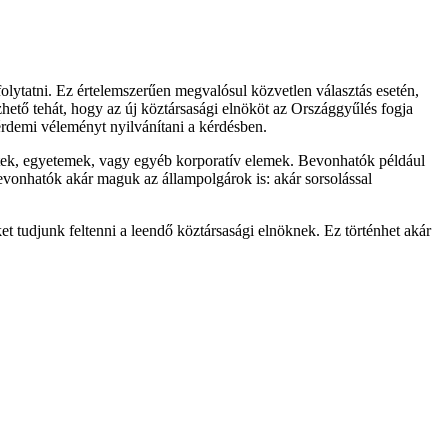
folytatni. Ez értelemszerűen megvalósul közvetlen választás esetén,
zhető tehát, hogy az új köztársasági elnököt az Országgyűlés fogja
érdemi véleményt nyilvánítani a kérdésben.
ezetek, egyetemek, vagy egyéb korporatív elemek. Bevonhatók például
evonhatók akár maguk az állampolgárok is: akár sorsolással
et tudjunk feltenni a leendő köztársasági elnöknek. Ez történhet akár