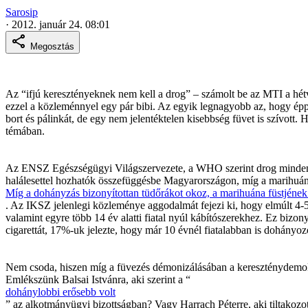
Sarosip
·
2012. január 24. 08:01
Megosztás
Az “ifjú keresztényeknek nem kell a drog” – számolt be az MTI a hétv
ezzel a közleménnyel egy pár bibi. Az egyik legnagyobb az, hogy éppen
bort és pálinkát, de egy nem jelentéktelen kisebbség füvet is szívott
témában.
Az ENSZ Egészségügyi Világszervezete, a WHO szerint drog minden oly
halálesettel hozhatók összefüggésbe Magyarországon, míg a marihuána, a
Míg a dohányzás bizonyítottan tüdőrákot okoz, a marihuána füstjének 
. Az IKSZ jelenlegi közleménye aggodalmát fejezi ki, hogy elmúlt 4-
valamint egyre több 14 év alatti fiatal nyúl kábítószerekhez. Ez biz
cigarettát, 17%-uk jelezte, hogy már 10 évnél fiatalabban is dohányoz
Nem csoda, hiszen míg a füvezés démonizálásában a kereszténydemokra
Emlékszünk Balsai Istvánra, aki szerint a “
dohánylobbi erősebb volt
” az alkotmányügyi bizottságban? Vagy Harrach Péterre, aki tiltakozott