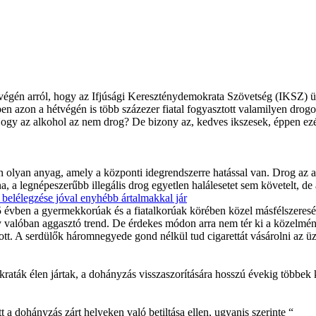
égén arról, hogy az Ifjúsági Kereszténydemokrata Szövetség (IKSZ) üdv
 azon a hétvégén is több százezer fiatal fogyasztott valamilyen drogot
. Hogy az alkohol az nem drog? De bizony az, kedves ikszesek, éppen ezé
an anyag, amely a központi idegrendszerre hatással van. Drog az alkoh
 legnépeszerűbb illegális drog egyetlen halálesetet sem követelt, de az
belélegzése jóval enyhébb ártalmakkal jár
5 évben a gyermekkorúak és a fiatalkorúak körében közel másfélszeres
ony valóban aggasztó trend. De érdekes módon arra nem tér ki a közelmé
ott. A serdülők háromnegyede gond nélkül tud cigarettát vásárolni az ü
ták élen jártak, a dohányzás visszaszorítására hosszú évekig többek 
 a dohányzás zárt helyeken való betiltása ellen, ugyanis szerinte “