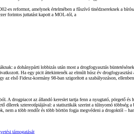
2002-es reformot, amelynek értelmében a fűszívó tinédzsereknek a bíróság
r forintos juttatást kapott a MOL-tól, a
nak: a dohánypárti lobbizás után most a drogfogyasztás büntetésének 
vatkozott. Ha egy picit áttekintenék az elmúlt húsz év drogfogyasztási 
gy az első Fidesz-kormány 98-ban szigorított a szabályozáson, ellenben
l. A drogpiacot az állandó kereslet tartja fenn a nyugtató, pörgető és 
tő dílerek sztereotípiájával: a statisztikák szerint a túlnyomó többség a 
sok, nem a több rendőr és több börtön fogja megvédeni a drogoktól – h
gvetési támogatását