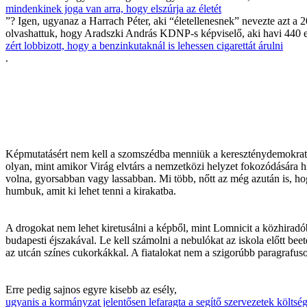
mindenkinek joga van arra, hogy elszúrja az életét
”? Igen, ugyanaz a Harrach Péter, aki “életellenesnek” nevezte azt a 
olvashattuk, hogy Aradszki András KDNP-s képviselő, aki havi 440 eze
zért lobbizott, hogy a benzinkutaknál is lehessen cigarettát árulni
.
Képmutatásért nem kell a szomszédba menniük a kereszténydemokraták
olyan, mint amikor Virág elvtárs a nemzetközi helyzet fokozódására hi
volna, gyorsabban vagy lassabban. Mi több, nőtt az még azután is, ho
humbuk, amit ki lehet tenni a kirakatba.
A drogokat nem lehet kiretusálni a képből, mint Lomnicit a közhiradóbó
budapesti éjszakával. Le kell számolni a nebulókat az iskola előtt beete
az utcán színes cukorkákkal. A fiatalokat nem a szigorúbb paragrafu
Erre pedig sajnos egyre kisebb az esély,
ugyanis a kormányzat jelentősen lefaragta a segítő szervezetek költsé