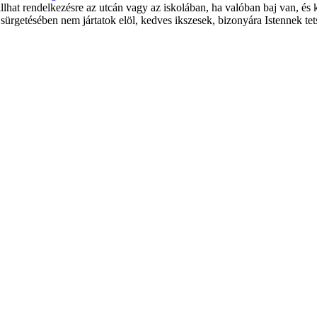
állhat rendelkezésre az utcán vagy az iskolában, ha valóban baj van, és 
sürgetésében nem jártatok elöl, kedves ikszesek, bizonyára Istennek te