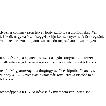
özli a kormány azon tervét, hogy szigorítja a drogpolitikát. Van
, köztük nagy valószínűséggel az ifjú keresztények is. A többség sört,
rt illene tisztázni a fogalmakat, mielőtt megszólalunk valamilyen
ol és drog a cigaretta is. Ezek a legális drogok több tízezer
 illegális drogok összesen is évente 20-30 halálesetért felelősek.
ére nőtt Magyarországon a drogfogyasztók és kipróbálók aránya,
ny, hogy a 13-16 éves fiataloknak már közel 70%-a kipróbálta a
zletekben.
között éppen a KDNP-s képviselők miatt nem kerülhetett sor.