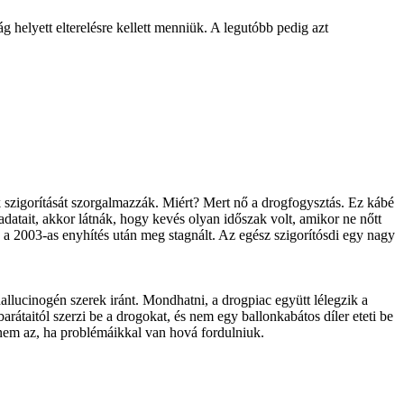
 helyett elterelésre kellett menniük. A legutóbb pedig azt
szigorítását szorgalmazzák. Miért? Mert nő a drogfogysztás. Ez kábé
adatait, akkor látnák, hogy kevés olyan időszak volt, amikor ne nőtt
 a 2003-as enyhítés után meg stagnált. Az egész szigorítósdi egy nagy
hallucinogén szerek iránt. Mondhatni, a drogpiac együtt lélegzik a
barátaitól szerzi be a drogokat, és nem egy ballonkabátos díler eteti be
anem az, ha problémáikkal van hová fordulniuk.