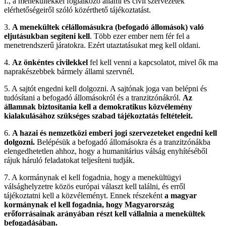
f., a menekültekkel foglalkozó állami és civil szervezetek
elérhetőségeiről szóló közérthető tájékoztatást.
3.
A menekültek célállomásukra (befogadó állomások) való
eljutásukban segíteni kell
. Több ezer ember nem fér fel a
menetrendszerű járatokra. Ezért utaztatásukat meg kell oldani.
4.
Az önkéntes civilekkel
fel kell venni a kapcsolatot, mivel ők ma
naprakészebbek bármely állami szervnél.
5. A sajtót engedni kell dolgozni. A sajtónak joga van belépni és
tudósítani a befogadó állomásokról és a tranzitzónákról.
Az
államnak biztosítania kell a demokratikus közvélemény
kialakulásához szükséges szabad tájékoztatás feltételeit.
6.
A hazai és nemzetközi emberi jogi szervezeteket engedni kell
dolgozni.
Belépésük a befogadó állomásokra és a tranzitzónákba
elengedhetetlen ahhoz, hogy a humanitárius válság enyhítéséből
rájuk háruló feladatokat teljesíteni tudják.
7. A kormánynak el kell fogadnia, hogy a menekültügyi
válsághelyzetre közös európai választ kell találni, és erről
tájékoztatni kell a közvéleményt. Ennek részeként
a magyar
kormánynak el kell fogadnia, hogy Magyarország
erőforrásainak arányában részt kell vállalnia a menekültek
befogadásában.