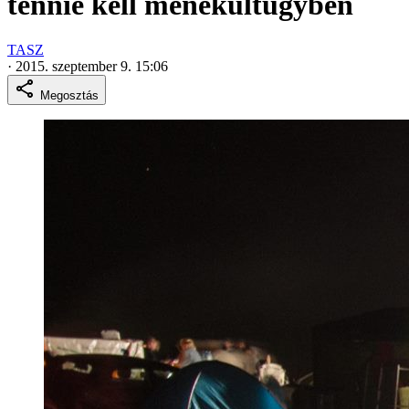
tennie kell menekültügyben
TASZ
·
2015. szeptember 9. 15:06
Megosztás