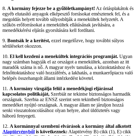
8.
A kormány fejezze be a gyűlöletkampányt!
Az óriásplakátok és
egyéb elutasító anyagok elképesztő forrásokat emésztenek fel, és a
megoldás helyett tovább súlyosbítják a menekültek helyzetét. A
szűkös erőforrásokat a menekültek ellátásának javítására, a
menedékkérési eljárás gyorsítására kell fordítani.
9.
Bontsák le a kerítést,
ezzel megelőzve, hogy további súlyos
sérüléseket okozzon.
10.
El kell kezdeni a menekültek integrációs programját.
Ugyan
nagy számban hagyják el az országot a menekültek, azonban az itt
maradók száma is nő. A magyar nyelv tanulása, a közoktatáshoz és
felnőttoktatáshoz való hozzáférés, a lakhatás, a munkaerőpiacra való
belépés összehangolt állami intézkedést követel.
11.
A kormány vizsgálja felül a menedékjogi eljárással
kapcsolatos politikáját,
Szerbiát ne tekintse biztonságos harmadik
országnak. Szerbia az ENSZ szerint sem tekinthető biztonságos
menedéket nyújtó országnak. A magyar állam ne járuljon hozzá
senki visszatoloncolásához olyan helyre, ahol üldöztetés vagy
háború fenyegeti.
12.
A kormánnyal szembeni elvárások a kormány által alkotott
Alaptörvényből
is következnek:
Alaptörvény B) cikk (1), E) cikk