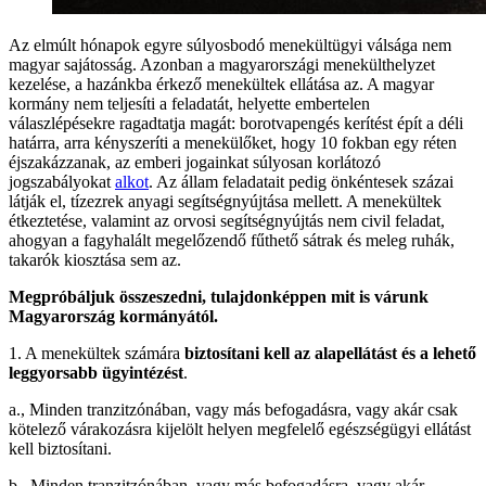
Az elmúlt hónapok egyre súlyosbodó menekültügyi válsága nem
magyar sajátosság. Azonban a magyarországi menekülthelyzet
kezelése, a hazánkba érkező menekültek ellátása az. A magyar
kormány nem teljesíti a feladatát, helyette embertelen
válaszlépésekre ragadtatja magát: borotvapengés kerítést épít a déli
határra, arra kényszeríti a menekülőket, hogy 10 fokban egy réten
éjszakázzanak, az emberi jogainkat súlyosan korlátozó
jogszabályokat
alkot
. Az állam feladatait pedig önkéntesek százai
látják el, tízezrek anyagi segítségnyújtása mellett. A menekültek
étkeztetése, valamint az orvosi segítségnyújtás nem civil feladat,
ahogyan a fagyhalált megelőzendő fűthető sátrak és meleg ruhák,
takarók kiosztása sem az.
Megpróbáljuk összeszedni, tulajdonképpen mit is várunk
Magyarország kormányától.
1. A menekültek számára
biztosítani kell az alapellátást és a lehető
leggyorsabb ügyintézést
.
a., Minden tranzitzónában, vagy más befogadásra, vagy akár csak
kötelező várakozásra kijelölt helyen megfelelő egészségügyi ellátást
kell biztosítani.
b., Minden tranzitzónában, vagy más befogadásra, vagy akár