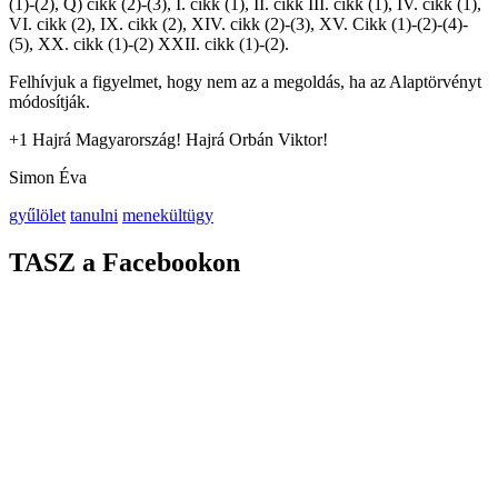
(1)-(2), Q) cikk (2)-(3), I. cikk (1), II. cikk III. cikk (1), IV. cikk (1),
VI. cikk (2), IX. cikk (2), XIV. cikk (2)-(3), XV. Cikk (1)-(2)-(4)-
(5), XX. cikk (1)-(2) XXII. cikk (1)-(2).
Felhívjuk a figyelmet, hogy nem az a megoldás, ha az Alaptörvényt
módosítják.
+1 Hajrá Magyarország! Hajrá Orbán Viktor!
Simon Éva
gyűlölet
tanulni
menekültügy
TASZ a Facebookon