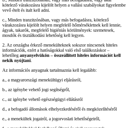
kötelező várakozásra kijelölt helyen a vallási szabályokat figyelembe
vevő ételt és italt kell adni.
c., Minden tranzitzónában, vagy más befogadásra, kötelező
várakzozásra kijelölt helyen megfelelő hőmérsékletnek kell lennie,
ágyak, takarók, megfelelő higiéniás körülmények: szemetesek,
mosdók és tisztálkodási lehetőség kell legyen.
2. Az országba érkező menekülteknek sokszor nincsenek hiteles
információik, ezért a hatóságokkal való első találkozáskor –
lehetőleg
anyanyelvükön – összeállított hiteles információt kell
nekik nyújtani
.
Az információs anyagnak tartalmaznia kell legalább:
a., a magyarországi menekültügyi eljárásról,
b., az igénybe vehető jogi segítségről,
c., az igénybe vehető egészségügyi ellátásról
d., a befogadó állomások elhelyezkedéséről és megközelítéséről
e., a menekültek jogairól, a jogorvoslati lehetőségeiről,