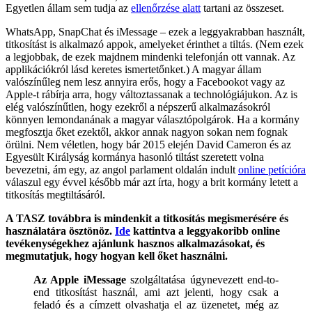
Egyetlen állam sem tudja az
ellenőrzése alatt
tartani az összeset.
WhatsApp, SnapChat és iMessage – ezek a leggyakrabban használt,
titkosítást is alkalmazó appok, amelyeket érinthet a tiltás. (Nem ezek
a legjobbak, de ezek majdnem mindenki telefonján ott vannak. Az
applikációkról lásd keretes ismertetőnket.) A magyar állam
valószínűleg nem lesz annyira erős, hogy a Facebookot vagy az
Apple-t rábírja arra, hogy változtassanak a technológiájukon. Az is
elég valószínűtlen, hogy ezekről a népszerű alkalmazásokról
könnyen lemondanának a magyar választópolgárok. Ha a kormány
megfosztja őket ezektől, akkor annak nagyon sokan nem fognak
örülni. Nem véletlen, hogy bár 2015 elején David Cameron és az
Egyesült Királyság kormánya hasonló tiltást szeretett volna
bevezetni, ám egy, az angol parlament oldalán indult
online petícióra
válaszul egy évvel később már azt írta, hogy a brit kormány letett a
titkosítás megtiltásáról.
A TASZ továbbra is mindenkit a titkosítás megismerésére és
használatára ösztönöz.
Ide
kattintva a leggyakoribb online
tevékenységekhez ajánlunk hasznos alkalmazásokat, és
megmutatjuk, hogy hogyan kell őket használni.
Az Apple iMessage
szolgáltatása úgynevezett end-to-
end titkosítást használ, ami azt jelenti, hogy csak a
feladó és a címzett olvashatja el az üzenetet, még az