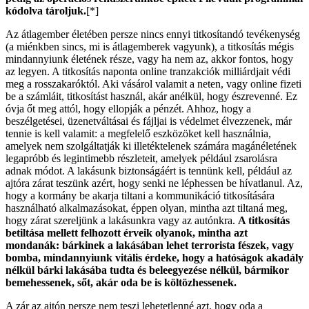
kódolva tároljuk.
[*]
Az átlagember életében persze nincs ennyi titkosítandó tevékenység
(a miénkben sincs, mi is átlagemberek vagyunk), a titkosítás mégis
mindannyiunk életének része, vagy ha nem az, akkor fontos, hogy
az legyen. A titkosítás naponta online tranzakciók milliárdjait védi
meg a rosszakaróktól. Aki vásárol valamit a neten, vagy online fizeti
be a számláit, titkosítást használ, akár anélkül, hogy észrevenné. Ez
óvja őt meg attól, hogy ellopják a pénzét. Ahhoz, hogy a
beszélgetései, üzenetváltásai és fájljai is védelmet élvezzenek, már
tennie is kell valamit: a megfelelő eszközöket kell használnia,
amelyek nem szolgáltatják ki illetéktelenek számára magánéletének
legapróbb és legintimebb részleteit, amelyek például zsarolásra
adnak módot. A lakásunk biztonságáért is tennünk kell, például az
ajtóra zárat teszünk azért, hogy senki ne léphessen be hívatlanul. Az,
hogy a kormány be akarja tiltani a kommunikáció titkosítására
használható alkalmazásokat, éppen olyan, mintha azt tiltaná meg,
hogy zárat szereljünk a lakásunkra vagy az autónkra.
A titkosítás
betiltása mellett felhozott érveik olyanok, mintha azt
mondanák: bárkinek a lakásában lehet terrorista fészek, vagy
bomba, mindannyiunk vitális érdeke, hogy a hatóságok akadály
nélkül bárki lakásába tudta és beleegyezése nélkül, bármikor
bemehessenek, sőt, akár oda be is költözhessenek.
A zár az ajtón persze nem teszi lehetetlenné azt, hogy oda a