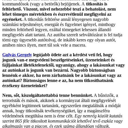
kommandósok (vagy a betörők) bejöjjenek. A
titkosítás is
feltörhető. Viszont, mivel nehezebbé teszi a behatolást, nem
lehet tömeges méretekben és észrevétlenül megfigyelni az
egyéneket.
A titkosítás feltörése annál lényegesen nagyobb
számítási teljesítményt, energiát és figyelmet igényel, minthogy
minden feltörhető legyen, ezáltal tömegeket lehessen állandó
megfigyelés alatt tartani. Az autóba szerelt sebváltózárat is fel tudja
törni egy ügyesebb autótolvaj, de inkább keres egy olyan autót,
amiben nincs ilyen, mert túl sok vele a macera.
Gulyás Gergely
legújabb ötlete azt a kérdést veti fel, hogy
jogunk van-e megvédeni beszélgetéseinket, üzeneteinket és
fájljainkat illetéktelenektől, ugyanúgy, ahogy a lakásunkat vagy
az autónkat is jogunk van bezárni. Nagyobb biztonságban
lennénk-e akkor, ha nem zárhatnánk be a lakásunkat vagy az
autónkat? Biztonságos lenne-e az, ha nem titkosíthatnánk
érzékeny üzeneteinket?
Nem, sőt, kiszolgáltatottabbá tenne bennünket.
A bűnözők, a
terroristák és mások, akiknek a kormányzat általi megfigyelését
egyébként legitimnek tartanánk, egyszerűen megtalálnák a módját
annak, hogy titkosítsák tevékenységüket, így a magánszféra
védelmének megtiltása nem is érne célt.
Egy nemrég közölt kutatás
szerint 865 féle titkosított kommunikációt lehetővé tevő eszköz vagy
alkalmazás van a piacon, és ezek száma állandóan változik
.