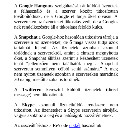
A
Google Hangouts
szolgáltatásán át küldött üzenetek
a felhasználó és a szerver között titkosítottan
továbbítódnak, de a Google el tudja őket olvasni. A
szervereken az üzeneteket titkosítás védi, de a Google-
nek rendelkezésére áll a titkosítást feloldó kulcs.
A
Snapchat
a Google-hoz hasonlóan titkosítva tárolja a
szerverein az üzeneteket, de ő maga vissza tudja azok
tartalmát fejteni. Az üzenetek azonban azonnal
törlődnek a szerverekről, amint a címzett megnyitotta
őket, a Snapchat állítása szerint a kézbesített üzenetek
tehát “jellemzően nem találhatók meg a Snapchat
szerverein semmilyen célból senki számára.” A meg
nem nyitott üzenetek azonban a szervereken maradnak
30 napig, mielőtt azokat is törölnék.
A
Twitteren
keresztül küldött üzenetek (direct
message) nem titkosítottak.
A
Skype
azonnali üzenetküldő rendszere nem
titkosított. Az üzeneteket a Skype szerverein tárolják,
vagyis azokhoz a cég és a hatóságok hozzáférhetnek.
Az összeállításhoz a Re\code
cikkét
használtuk.