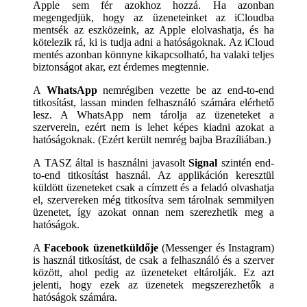
Apple sem fér azokhoz hozzá. Ha azonban
megengedjük, hogy az üzeneteinket az iCloudba
mentsék az eszközeink, az Apple elolvashatja, és ha
kötelezik rá, ki is tudja adni a hatóságoknak. Az iCloud
mentés azonban könnyne kikapcsolható, ha valaki teljes
biztonságot akar, ezt érdemes megtennie.
A
WhatsApp
nemrégiben vezette be az end-to-end
titkosítást, lassan minden felhasználó számára elérhető
lesz. A WhatsApp nem tárolja az üzeneteket a
szerverein, ezért nem is lehet képes kiadni azokat a
hatóságoknak. (Ezért került nemrég bajba Brazíliában.)
A TASZ által is használni javasolt
Signal
szintén end-
to-end titkosítást használ. Az applikáción keresztül
küldött üzeneteket csak a címzett és a feladó olvashatja
el, szervereken még titkosítva sem tárolnak semmilyen
üzenetet, így azokat onnan nem szerezhetik meg a
hatóságok.
A
Facebook üzenetküldője
(Messenger és Instagram)
is használ titkosítást, de csak a felhasználó és a szerver
között, ahol pedig az üzeneteket eltárolják. Ez azt
jelenti, hogy ezek az üzenetek megszerezhetők a
hatóságok számára.