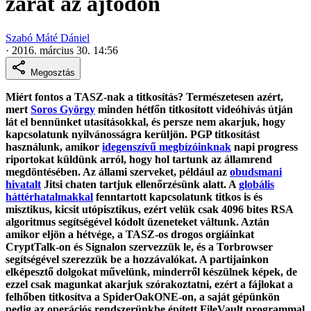
zárat az ajtódon
Szabó Máté Dániel
·
2016. március 30. 14:56
Megosztás
Miért fontos a TASZ-nak a titkosítás? Természetesen azért,
mert
Soros György
minden hétfőn titkosított videóhívás útján
lát el bennünket utasításokkal, és persze nem akarjuk, hogy
kapcsolatunk nyilvánosságra kerüljön. PGP titkosítást
használunk, amikor
idegenszívű megbízóinknak
napi progress
riportokat küldünk arról, hogy hol tartunk az államrend
megdöntésében. Az állami szerveket, például az
obudsmani
hivatalt
Jitsi chaten tartjuk ellenőrzésünk alatt. A
globális
háttérhatalmakkal
fenntartott kapcsolatunk titkos is és
misztikus, kicsit utópisztikus, ezért velük csak 4096 bites RSA
algoritmus segítségével kódolt üzeneteket váltunk. Aztán
amikor eljön a hétvége, a TASZ-os drogos orgiáinkat
CryptTalk-on és Signalon szervezzük le, és a Torbrowser
segítségével szerezzük be a hozzávalókat. A partijainkon
elképesztő dolgokat művelünk, minderről készülnek képek, de
ezzel csak magunkat akarjuk szórakoztatni, ezért a fájlokat a
felhőben titkosítva a SpiderOakONE-on, a saját gépünkön
pedig az operációs rendszerünkbe épített FileVault programmal