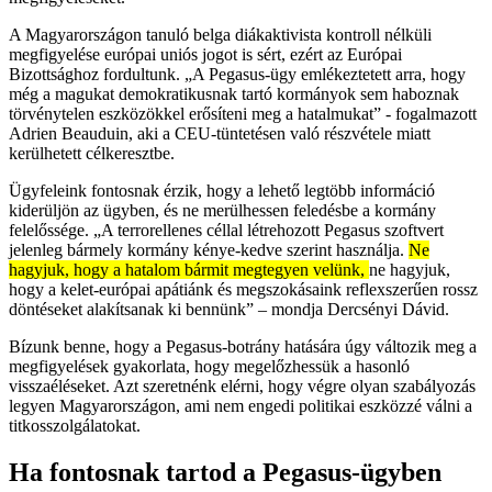
A Magyarországon tanuló belga diákaktivista kontroll nélküli
megfigyelése európai uniós jogot is sért, ezért az Európai
Bizottsághoz fordultunk. „A Pegasus-ügy emlékeztetett arra, hogy
még a magukat demokratikusnak tartó kormányok sem haboznak
törvénytelen eszközökkel erősíteni meg a hatalmukat” - fogalmazott
Adrien Beauduin, aki a CEU-tüntetésen való részvétele miatt
kerülhetett célkeresztbe.
Ügyfeleink fontosnak érzik, hogy a lehető legtöbb információ
kiderüljön az ügyben, és ne merülhessen feledésbe a kormány
felelőssége. „A terrorellenes céllal létrehozott Pegasus szoftvert
jelenleg bármely kormány kénye-kedve szerint használja.
Ne
hagyjuk, hogy a hatalom bármit megtegyen velünk,
ne hagyjuk,
hogy a kelet-európai apátiánk és megszokásaink reflexszerűen rossz
döntéseket alakítsanak ki bennünk” – mondja Dercsényi Dávid.
Bízunk benne, hogy a Pegasus-botrány hatására úgy változik meg a
megfigyelések gyakorlata, hogy megelőzhessük a hasonló
visszaéléseket. Azt szeretnénk elérni, hogy végre olyan szabályozás
legyen Magyarországon, ami nem engedi politikai eszközzé válni a
titkosszolgálatokat.
Ha fontosnak tartod a Pegasus-ügyben