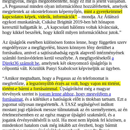
megfigyelik, mégis megdöbbentette, hogy ez mit is jelent valójában.
„A Pegasussal minden olyan információhoz hozzáférhettek, amelyek
megjelentek az okostelefonom képernyőjén,
mint a gyerekeimmel
kapcsolatos képek, videók, információk”
– mondja. Az Átlátszó
egykori munkatársát, Csikász Brigittát 2019-ben hét hónapon
keresztül hallgatták le. „A kapcsolati hálómra voltak kíváncsiak,
hogy kikkel beszélek, hogy kiktől milyen információkhoz jutok.”
Az újságírók esetében különösen fontos lenne, hogy független szerv
engedélyezze a megfigyelést, hiszen könnyen fény derülhet a
forrásaikra, amivel a sajtószabadság egyik alapvető intézményének
számító forrásvédelem kerül veszélybe. A megfigyelésekről
a
Direkt36 számolt be
, amelynek két oknyomozó újságírója is
célponttá vált. Közülük Panyi Szabolcsot képviseljük az ügyben.
“Amikor megtudtam, hogy a Pegasus az én telefonomat is
megfertőzte,
a legszörnyűbb érzés az volt, hogy vajon mi történt,
történt-e bármi a forrásaimmal.
Újságíróként még a magyar
törvények szerint is
jogom lenne ahhoz, hogy megvédjem a
forrásaimat
, és a kilétüket a hatóságok előtt is titokban tartsam. Ezt a
jogomat súlyosan megsértették. A TASZ segítségével indított
mostani jogi eljárások messze túlmutatnak az én személyemen, az én
értelmezésemben ez az egész magyar újságíró szakmáról, és a
jogaink érvényesítéséről is szól. Ha most nem lépünk fel közösen, a
mindenkori hatalom csak még inkább azt érezheti, hogy bármit