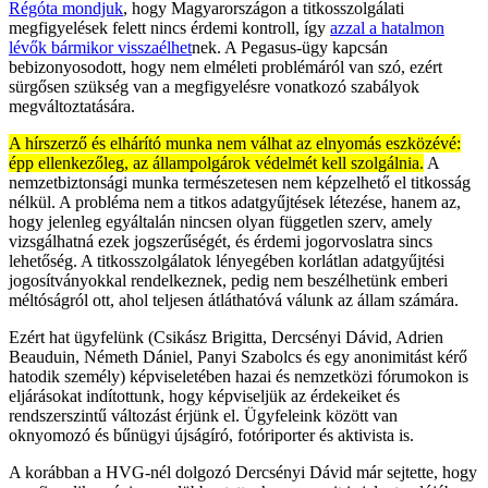
Régóta mondjuk
, hogy Magyarországon a titkosszolgálati
megfigyelések felett nincs érdemi kontroll, így
azzal a hatalmon
lévők bármikor visszaélhet
nek. A Pegasus-ügy kapcsán
bebizonyosodott, hogy nem elméleti problémáról van szó, ezért
sürgősen szükség van a megfigyelésre vonatkozó szabályok
megváltoztatására.
A hírszerző és elhárító munka nem válhat az elnyomás eszközévé:
épp ellenkezőleg, az állampolgárok védelmét kell szolgálnia.
A
nemzetbiztonsági munka természetesen nem képzelhető el titkosság
nélkül. A probléma nem a titkos adatgyűjtések létezése, hanem az,
hogy jelenleg egyáltalán nincsen olyan független szerv, amely
vizsgálhatná ezek jogszerűségét, és érdemi jogorvoslatra sincs
lehetőség. A titkosszolgálatok lényegében korlátlan adatgyűjtési
jogosítványokkal rendelkeznek, pedig nem beszélhetünk emberi
méltóságról ott, ahol teljesen átláthatóvá válunk az állam számára.
Ezért hat ügyfelünk (Csikász Brigitta, Dercsényi Dávid, Adrien
Beauduin, Németh Dániel, Panyi Szabolcs és egy anonimitást kérő
hatodik személy) képviseletében hazai és nemzetközi fórumokon is
eljárásokat indítottunk, hogy képviseljük az érdekeiket és
rendszerszintű változást érjünk el. Ügyfeleink között van
oknyomozó és bűnügyi újságíró, fotóriporter és aktivista is.
A korábban a HVG-nél dolgozó Dercsényi Dávid már sejtette, hogy