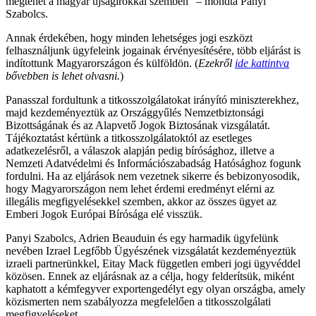
megtehet a magyar újságírókkal szemben” – mondta Panyi
Szabolcs.
Annak érdekében, hogy minden lehetséges jogi eszközt
felhasználjunk ügyfeleink jogainak érvényesítésére, több eljárást is
indítottunk Magyarországon és külföldön. (
Ezekről
ide kattintva
bővebben is lehet olvasni.
)
Panasszal fordultunk a titkosszolgálatokat irányító miniszterekhez,
majd kezdeményeztük az Országgyűlés Nemzetbiztonsági
Bizottságának és az Alapvető Jogok Biztosának vizsgálatát.
Tájékoztatást kértünk a titkosszolgálatoktól az esetleges
adatkezelésről, a válaszok alapján pedig bírósághoz, illetve a
Nemzeti Adatvédelmi és Információszabadság Hatósághoz fogunk
fordulni. Ha az eljárások nem vezetnek sikerre és bebizonyosodik,
hogy Magyarországon nem lehet érdemi eredményt elérni az
illegális megfigyelésekkel szemben, akkor az összes ügyet az
Emberi Jogok Európai Bírósága elé visszük.
Panyi Szabolcs, Adrien Beauduin és egy harmadik ügyfelünk
nevében Izrael Legfőbb Ügyészének vizsgálatát kezdeményeztük
izraeli partnerünkkel, Eitay Mack független emberi jogi ügyvéddel
közösen. Ennek az eljárásnak az a célja, hogy felderítsük, miként
kaphatott a kémfegyver exportengedélyt egy olyan országba, amely
közismerten nem szabályozza megfelelően a titkosszolgálati
megfigyeléseket.