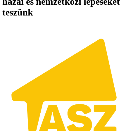
hazai és nemzetközi lépéseket
teszünk