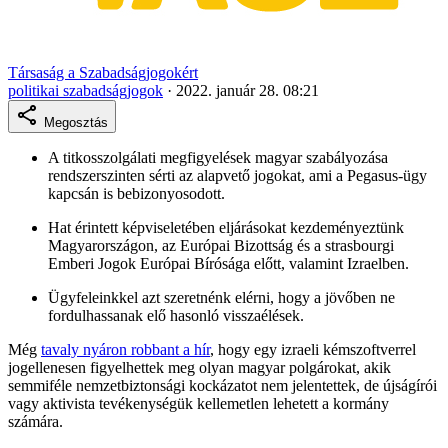
Társaság a Szabadságjogokért
politikai szabadságjogok
·
2022. január 28. 08:21
Megosztás
A titkosszolgálati megfigyelések magyar szabályozása
rendszerszinten sérti az alapvető jogokat, ami a Pegasus-ügy
kapcsán is bebizonyosodott.
Hat érintett képviseletében eljárásokat kezdeményeztünk
Magyarországon, az Európai Bizottság és a strasbourgi
Emberi Jogok Európai Bírósága előtt, valamint Izraelben.
Ügyfeleinkkel azt szeretnénk elérni, hogy a jövőben ne
fordulhassanak elő hasonló visszaélések.
Még
tavaly nyáron robbant a hír
, hogy egy izraeli kémszoftverrel
jogellenesen figyelhettek meg olyan magyar polgárokat, akik
semmiféle nemzetbiztonsági kockázatot nem jelentettek, de újságírói
vagy aktivista tevékenységük kellemetlen lehetett a kormány
számára.