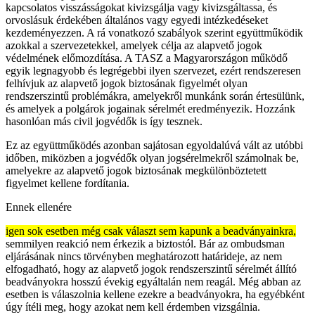
kapcsolatos visszásságokat kivizsgálja vagy kivizsgáltassa, és
orvoslásuk érdekében általános vagy egyedi intézkedéseket
kezdeményezzen. A rá vonatkozó szabályok szerint együttműködik
azokkal a szervezetekkel, amelyek célja az alapvető jogok
védelmének előmozdítása. A TASZ a Magyarországon működő
egyik legnagyobb és legrégebbi ilyen szervezet, ezért rendszeresen
felhívjuk az alapvető jogok biztosának figyelmét olyan
rendszerszintű problémákra, amelyekről munkánk során értesülünk,
és amelyek a polgárok jogainak sérelmét eredményezik. Hozzánk
hasonlóan más civil jogvédők is így tesznek.
Ez az együttműködés azonban sajátosan egyoldalúvá vált az utóbbi
időben, miközben a jogvédők olyan jogsérelmekről számolnak be,
amelyekre az alapvető jogok biztosának megkülönböztetett
figyelmet kellene fordítania.
Ennek ellenére
igen sok esetben még csak választ sem kapunk a beadványainkra,
semmilyen reakció nem érkezik a biztostól. Bár az ombudsman
eljárásának nincs törvényben meghatározott határideje, az nem
elfogadható, hogy az alapvető jogok rendszerszintű sérelmét állító
beadványokra hosszú évekig egyáltalán nem reagál. Még abban az
esetben is válaszolnia kellene ezekre a beadványokra, ha egyébként
úgy ítéli meg, hogy azokat nem kell érdemben vizsgálnia.