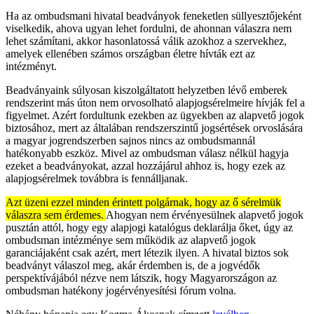
Ha az ombudsmani hivatal beadványok feneketlen süllyesztőjeként
viselkedik, ahova ugyan lehet fordulni, de ahonnan válaszra nem
lehet számítani, akkor hasonlatossá válik azokhoz a szervekhez,
amelyek ellenében számos országban életre hívták ezt az
intézményt.
Beadványaink súlyosan kiszolgáltatott helyzetben lévő emberek
rendszerint más úton nem orvosolható alapjogsérelmeire hívják fel a
figyelmet. Azért fordultunk ezekben az ügyekben az alapvető jogok
biztosához, mert az általában rendszerszintű jogsértések orvoslására
a magyar jogrendszerben sajnos nincs az ombudsmannál
hatékonyabb eszköz. Mivel az ombudsman válasz nélkül hagyja
ezeket a beadványokat, azzal hozzájárul ahhoz is, hogy ezek az
alapjogsérelmek továbbra is fennálljanak.
Azt üzeni ezzel minden érintett polgárnak, hogy az ő sérelmük
válaszra sem érdemes.
Ahogyan nem érvényesülnek alapvető jogok
pusztán attól, hogy egy alapjogi katalógus deklarálja őket, úgy az
ombudsman intézménye sem működik az alapvető jogok
garanciájaként csak azért, mert létezik ilyen. A hivatal biztos sok
beadványt válaszol meg, akár érdemben is, de a jogvédők
perspektívájából nézve nem látszik, hogy Magyarországon az
ombudsman hatékony jogérvényesítési fórum volna.