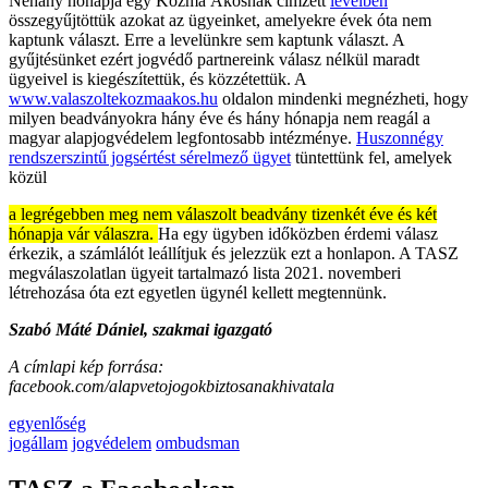
Néhány hónapja egy Kozma Ákosnak címzett
levélben
összegyűjtöttük azokat az ügyeinket, amelyekre évek óta nem
kaptunk választ. Erre a levelünkre sem kaptunk választ. A
gyűjtésünket ezért jogvédő partnereink válasz nélkül maradt
ügyeivel is kiegészítettük, és közzétettük. A
www.valaszoltekozmaakos.hu
oldalon mindenki megnézheti, hogy
milyen beadványokra hány éve és hány hónapja nem reagál a
magyar alapjogvédelem legfontosabb intézménye.
Huszonnégy
rendszerszintű jogsértést sérelmező ügyet
tüntettünk fel, amelyek
közül
a legrégebben meg nem válaszolt beadvány tizenkét éve és két
hónapja vár válaszra.
Ha egy ügyben időközben érdemi válasz
érkezik, a számlálót leállítjuk és jelezzük ezt a honlapon. A TASZ
megválaszolatlan ügyeit tartalmazó lista 2021. novemberi
létrehozása óta ezt egyetlen ügynél kellett megtennünk.
Szabó Máté Dániel,
szakmai igazgató
A címlapi kép forrása:
facebook.com/alapvetojogokbiztosanakhivatala
egyenlőség
jogállam
jogvédelem
ombudsman