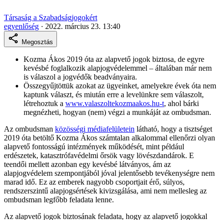
Társaság a Szabadságjogokért
egyenlőség
·
2022. március 23. 13:40
Megosztás
Kozma Ákos 2019 óta az alapvető jogok biztosa, de egyre
kevésbé foglalkozik alapjogvédelemmel – általában már nem
is válaszol a jogvédők beadványaira.
Összegyűjtöttük azokat az ügyeinket, amelyekre évek óta nem
kaptunk választ, és miután erre a levelünkre sem válaszolt,
létrehoztuk a
www.valaszoltekozmaakos.hu-t
, ahol bárki
megnézheti, hogyan (nem) végzi a munkáját az ombudsman.
Az ombudsman
közösségi médiafelületein
látható, hogy a tisztséget
2019 óta betöltő Kozma Ákos számtalan alkalommal ellenőrzi olyan
alapvető fontosságú intézmények működését, mint például
erdészetek, katasztrófavédelmi őrsök vagy lövészdandárok. E
teendői mellett azonban egy kevésbé látványos, ám az
alapjogvédelem szempontjából jóval jelentősebb tevékenységre nem
marad idő. Ez az emberek nagyobb csoportjait érő, súlyos,
rendszerszintű alapjogsértések kivizsgálása, ami nem mellesleg az
ombudsman legfőbb feladata lenne.
Az alapvető jogok biztosának feladata, hogy az alapvető jogokkal