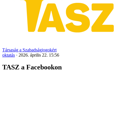
Társaság a Szabadságjogokért
oktatás
·
2026. április 22. 15:56
TASZ a Facebookon