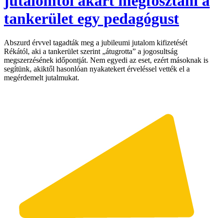
jutalomtól akart megfosztani a
tankerület egy pedagógust
Abszurd érvvel tagadták meg a jubileumi jutalom kifizetését
Rékától, aki a tankerület szerint „átugrotta” a jogosultság
megszerzésének időpontját. Nem egyedi az eset, ezért másoknak is
segítünk, akiktől hasonlóan nyakatekert érveléssel vették el a
megérdemelt jutalmukat.