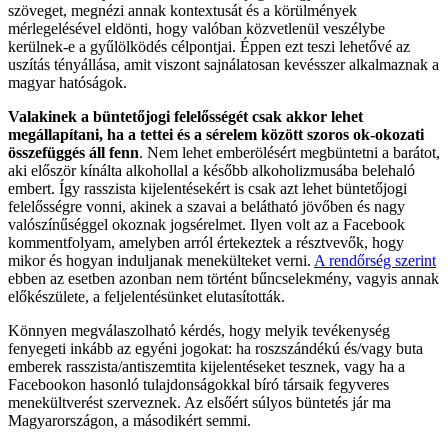
szöveget, megnézi annak kontextusát és a körülmények
mérlegelésével eldönti, hogy valóban közvetlenül veszélybe
kerülnek-e a gyűlölködés célpontjai. Éppen ezt teszi lehetővé az
uszítás tényállása, amit viszont sajnálatosan kevésszer alkalmaznak a
magyar hatóságok.
Valakinek a büntetőjogi felelősségét csak akkor lehet
megállapítani, ha a tettei és a sérelem között szoros ok-okozati
összefüggés áll fenn
. Nem lehet emberölésért megbüntetni a barátot,
aki először kínálta alkohollal a később alkoholizmusába belehaló
embert. Így rasszista kijelentésekért is csak azt lehet büntetőjogi
felelősségre vonni, akinek a szavai a belátható jövőben és nagy
valószínűséggel okoznak jogsérelmet. Ilyen volt az a Facebook
kommentfolyam, amelyben arról értekeztek a résztvevők, hogy
mikor és hogyan induljanak menekülteket verni.
A rendőrség szerint
ebben az esetben azonban nem történt bűncselekmény,
vagyis annak
előkészülete
, a feljelentésünket elutasították.
Könnyen megválaszolható kérdés, hogy melyik tevékenység
fenyegeti inkább az egyéni jogokat: ha roszszándékú és/vagy buta
emberek rasszista/
antiszemtita
kijelentéseket tesznek, vagy ha a
Facebookon hasonló tulajdonságokkal bíró társaik fegyveres
menekültverést szerveznek. Az elsőért súlyos büntetés jár ma
Magyarországon, a másodikért semmi.