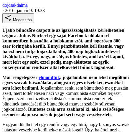
dojcsakdalma
·
2016. január 9. 19:33
Megosztás
Újabb bűnözőre csapott le az igazsászolgáltatás kérlelhetetlen
szigora. Juhos Norbert egy saját Facebook oldalán írt
kommentben használta a holokamu szót, ami jogerősen 800
ezer forintjába került. Ennyi pénzbüntetést kell fizetnie, vagy
ha ezt nem tudja kigazdálkodni, 400 nap fogházbüntetéssel
kiválthatja. Ez egy nagyon súlyos büntetés, amit azért kapott,
mert leírt egy szót, ezzel pedig megvalósította az egyik
önkényuralmi rendszer által elkövetett bűnök tagadását.
Már rengetegszer
elmondtuk
: jogállamban nem lehet megtiltani
egyes szavak használatát, ahogyan egyes nézeteket, eszméket
sem lehet betiltani.
Jogállamban senki sem büntethető meg pusztán
azért, mert történetesen náci vagy kommunista eszméket terjeszt.
Éppen ezért a nemzetiszocialista és kommunista rendszerek
bűneinek tagadását tiltó büntetőjogi magyar szabály súlyosan
jogkorlátozó.
Büntetés csak arra szabható ki, aki a szélsőséges
eszméire alapozva mások jogait sérti vagy veszélyezteti.
Hogyan döntheti el egy rendőr vagy egy bíró, hogy bizonyos szavak
hatására veszélybe kerülnek-e mások jogai? Úgy, ha értelmezi a