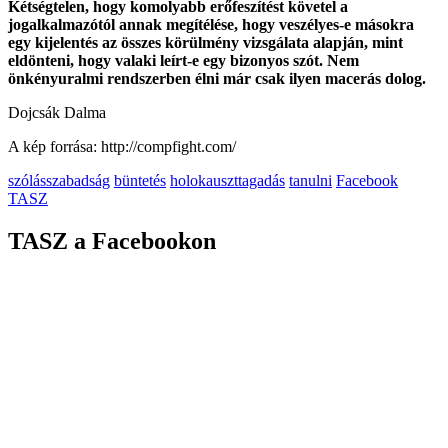
Kétségtelen, hogy komolyabb erőfeszítést követel a
jogalkalmazótól annak megítélése, hogy veszélyes-e másokra
egy kijelentés az összes körülmény vizsgálata alapján, mint
eldönteni, hogy valaki leírt-e egy bizonyos szót. Nem
önkényuralmi rendszerben élni már csak ilyen macerás dolog.
Dojcsák Dalma
A kép forrása: http://compfight.com/
szólásszabadság
büntetés
holokauszttagadás
tanulni
Facebook
TASZ
TASZ a Facebookon