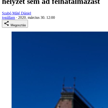
helyzet sem ad felhatalmazást
Szabó Máté Dániel
jogállam
·
2020. március 30. 12:00
Megosztás