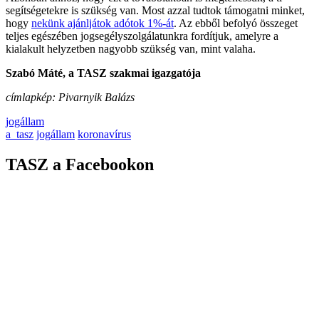
segítségetekre is szükség van. Most azzal tudtok támogatni minket,
hogy
nekünk ajánljátok adótok 1%-át
. Az ebből befolyó összeget
teljes egészében jogsegélyszolgálatunkra fordítjuk, amelyre a
kialakult helyzetben nagyobb szükség van, mint valaha.
Szabó Máté, a TASZ szakmai igazgatója
címlapkép: Pivarnyik Balázs
jogállam
a_tasz
jogállam
koronavírus
TASZ a Facebookon