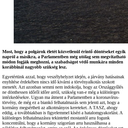
Most, hogy a polgárok életét közvetlenül érintő döntéseket egyik
napról a másikra, a Parlamentben még utólag sem megvitatható
módon fogják meghozni, a szabadságot védő munkára minden
korábbinál nagyobb szükség lesz.
Egyetértünk azzal, hogy veszélyhelyzet idején, a járvány hatásainak
enyhítése érdekében nincs idő kivárni a törvényalkotás szokott
menetét. Azt azonban semmi nem indokolja, hogy az Országgyűlés
ne dönthessen időről időre arról, szükség van-e még a különleges
intézkedésekre. Ugyan ma átment a Parlamentben a koronavírus-
törvény, de még ez a biankó felhatalmazás sem jelenti azt, hogy a
kormány megsértheti az alkotmányos kereteket. A TASZ, ahogy
eddig, a továbbiakban is figyelemmel kíséri a hatalomgyakorlást. A
különleges felhatalmazásra tekintettel mostantól arra fogunk
koncentrálni, hogy a kormány szigorúan arra használhassa a