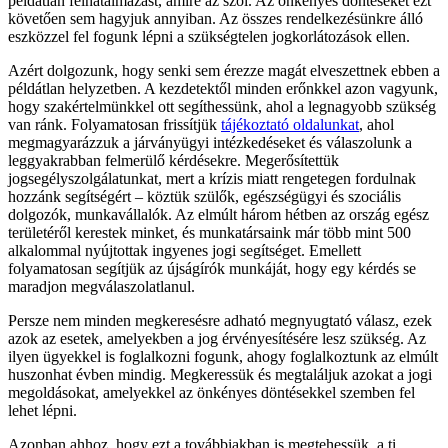
példátlan felhatalmazást, amire az szól. Az önkényes döntéseket ezt
követően sem hagyjuk annyiban. Az összes rendelkezésünkre álló
eszközzel fel fogunk lépni a szükségtelen jogkorlátozások ellen.
Azért dolgozunk, hogy senki sem érezze magát elveszettnek ebben a
példátlan helyzetben. A kezdetektől minden erőnkkel azon vagyunk,
hogy szakértelmünkkel ott segíthessünk, ahol a legnagyobb szükség
van ránk. Folyamatosan frissítjük
tájékoztató oldalunkat
, ahol
megmagyarázzuk a járványügyi intézkedéseket és válaszolunk a
leggyakrabban felmerülő kérdésekre. Megerősítettük
jogsegélyszolgálatunkat, mert a krízis miatt rengetegen fordulnak
hozzánk segítségért – köztük szülők, egészségügyi és szociális
dolgozók, munkavállalók. Az elmúlt három hétben az ország egész
területéről kerestek minket, és munkatársaink már több mint 500
alkalommal nyújtottak ingyenes jogi segítséget. Emellett
folyamatosan segítjük az újságírók munkáját, hogy egy kérdés se
maradjon megválaszolatlanul.
Persze nem minden megkeresésre adható megnyugtató válasz, ezek
azok az esetek, amelyekben a jog érvényesítésére lesz szükség. Az
ilyen ügyekkel is foglalkozni fogunk, ahogy foglalkoztunk az elmúlt
huszonhat évben mindig. Megkeressük és megtaláljuk azokat a jogi
megoldásokat, amelyekkel az önkényes döntésekkel szemben fel
lehet lépni.
Azonban ahhoz, hogy ezt a továbbiakban is megtehessük, a ti