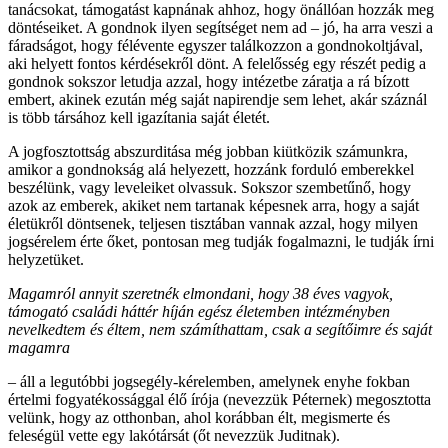
tanácsokat, támogatást kapnának ahhoz, hogy önállóan hozzák meg
döntéseiket. A gondnok ilyen segítséget nem ad – jó, ha arra veszi a
fáradságot, hogy félévente egyszer találkozzon a gondnokoltjával,
aki helyett fontos kérdésekről dönt. A felelősség egy részét pedig a
gondnok sokszor letudja azzal, hogy intézetbe záratja a rá bízott
embert, akinek ezután még saját napirendje sem lehet, akár száznál
is több társához kell igazítania saját életét.
A jogfosztottság abszurditása még jobban kiütközik számunkra,
amikor a gondnokság alá helyezett, hozzánk forduló emberekkel
beszélünk, vagy leveleiket olvassuk. Sokszor szembetűnő, hogy
azok az emberek, akiket nem tartanak képesnek arra, hogy a saját
életükről döntsenek, teljesen tisztában vannak azzal, hogy milyen
jogsérelem érte őket, pontosan meg tudják fogalmazni, le tudják írni
helyzetüket.
Magamról annyit szeretnék elmondani, hogy 38 éves vagyok,
támogató családi háttér híján egész életemben intézményben
nevelkedtem és éltem, nem számíthattam, csak a segítőimre és saját
magamra
– áll a legutóbbi jogsegély-kérelemben, amelynek enyhe fokban
értelmi fogyatékossággal élő írója (nevezzük Péternek) megosztotta
velünk, hogy az otthonban, ahol korábban élt, megismerte és
feleségül vette egy lakótársát (őt nevezzük Juditnak).