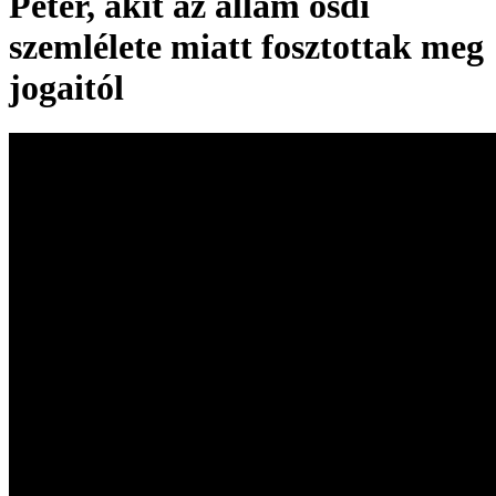
Péter, akit az állam ósdi
szemlélete miatt fosztottak meg
jogaitól