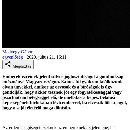
Medvegy Gábor
egyenlőség
·
2020. július 21. 16:11
Megosztás
Emberek ezreinek jelent súlyos jogfosztottságot a gondnokság
intézménye Magyarországon. Sajnos túl gyakran találkozunk
olyan ügyekkel, amikor az orvosok és a bíróságok is úgy
gondolják, hogy akkor tesznek jót egy fogyatékossággal vagy
pszichiátriai betegséggel élő, de önellátásra képes, belátási
képességének birtokában lévő emberrel, ha elveszik tőle a jogot,
hogy a saját életéről maga döntsön.
Az érdemi segítséget ezeknek az embereknek az jelentené, ha