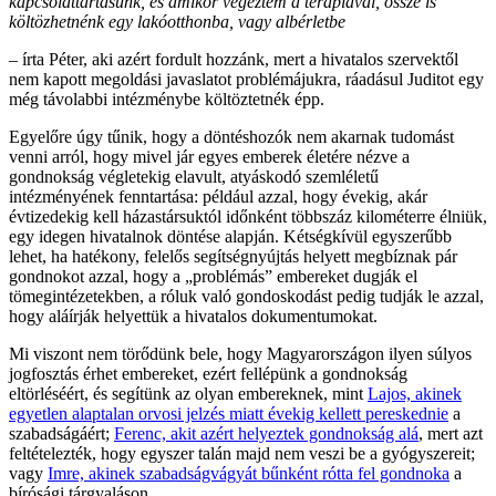
kapcsolattartásunk, és amikor végeztem a terápiával, össze is
költözhetnénk egy lakóotthonba, vagy albérletbe
– írta Péter, aki azért fordult hozzánk, mert a hivatalos szervektől
nem kapott megoldási javaslatot problémájukra, ráadásul Juditot egy
még távolabbi intézménybe költöztetnék épp.
Egyelőre úgy tűnik, hogy a döntéshozók nem akarnak tudomást
venni arról, hogy mivel jár egyes emberek életére nézve a
gondnokság végletekig elavult, atyáskodó szemléletű
intézményének fenntartása: például azzal, hogy évekig, akár
évtizedekig kell házastársuktól időnként többszáz kilométerre élniük,
egy idegen hivatalnok döntése alapján. Kétségkívül egyszerűbb
lehet, ha hatékony, felelős segítségnyújtás helyett megbíznak pár
gondnokot azzal, hogy a „problémás” embereket dugják el
tömegintézetekben, a róluk való gondoskodást pedig tudják le azzal,
hogy aláírják helyettük a hivatalos dokumentumokat.
Mi viszont nem törődünk bele, hogy Magyarországon ilyen súlyos
jogfosztás érhet embereket, ezért fellépünk a gondnokság
eltörléséért, és segítünk az olyan embereknek, mint
Lajos, akinek
egyetlen alaptalan orvosi jelzés miatt évekig kellett pereskednie
a
szabadságáért;
Ferenc, akit azért helyeztek gondnokság alá
, mert azt
feltételezték, hogy egyszer talán majd nem veszi be a gyógyszereit;
vagy
Imre, akinek szabadságvágyát bűnként rótta fel gondnoka
a
bírósági tárgyaláson.