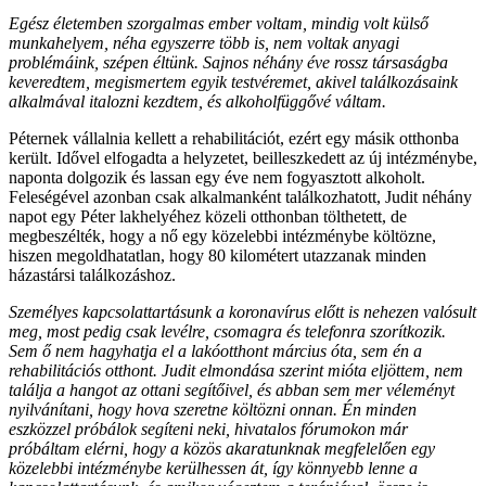
Egész életemben szorgalmas ember voltam, mindig volt külső
munkahelyem, néha egyszerre több is, nem voltak anyagi
problémáink, szépen éltünk. Sajnos néhány éve rossz társaságba
keveredtem, megismertem egyik testvéremet, akivel találkozásaink
alkalmával italozni kezdtem, és alkoholfüggővé váltam.
Péternek vállalnia kellett a rehabilitációt, ezért egy másik otthonba
került. Idővel elfogadta a helyzetet, beilleszkedett az új intézménybe,
naponta dolgozik és lassan egy éve nem fogyasztott alkoholt.
Feleségével azonban csak alkalmanként találkozhatott, Judit néhány
napot egy Péter lakhelyéhez közeli otthonban tölthetett, de
megbeszélték, hogy a nő egy közelebbi intézménybe költözne,
hiszen megoldhatatlan, hogy 80 kilométert utazzanak minden
házastársi találkozáshoz.
Személyes kapcsolattartásunk a koronavírus előtt is nehezen valósult
meg, most pedig csak levélre, csomagra és telefonra szorítkozik.
Sem ő nem hagyhatja el a lakóotthont március óta, sem én a
rehabilitációs otthont. Judit elmondása szerint mióta eljöttem, nem
találja a hangot az ottani segítőivel, és abban sem mer véleményt
nyilvánítani, hogy hova szeretne költözni onnan. Én minden
eszközzel próbálok segíteni neki, hivatalos fórumokon már
próbáltam elérni, hogy a közös akaratunknak megfelelően egy
közelebbi intézménybe kerülhessen át, így könnyebb lenne a