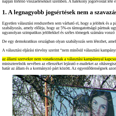
napján történő visszaélésekkel szemben. A hatékony jogorvoslat léte 
1. A legnagyobb jogsértések nem a szavazá
Egyetlen választási rendszerben sem várható el, hogy a jelöltek és a 
szabályozás, amely előírja, hogy az 5%-os támogatottságú pártnak ug
ugyanolyan szimpatikus jelöltekkel és széles tömegek számára vonzó p
De egy demokratikus országban olyan szabályozás sem létezhet, amel
A választási eljárási törvény szerint “nem minősül választási kampányn
az állami szervekre nem vonatkoznak a választási kampánnyal kapcso
miniszterelnök nevében az ellenzéket lejárató e-maileket az oltásregi
határ az állam és a kormányzó párt között. Az egyenlőtlenségnek azo