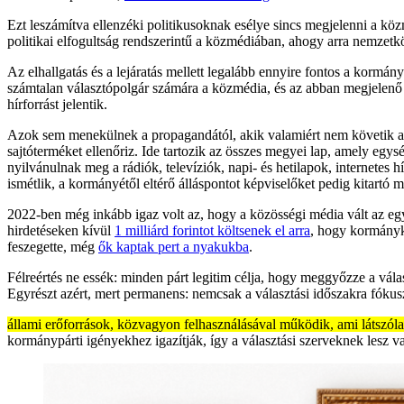
Ezt leszámítva ellenzéki politikusoknak esélye sincs megjelenni a kö
politikai elfogultság rendszerintű a közmédiában, ahogy arra nemzetk
Az elhallgatás és a lejáratás mellett legalább ennyire fontos a korm
számtalan választópolgár számára a közmédia, és az abban megjelenő sz
hírforrást jelentik.
Azok sem menekülnek a propagandától, akik valamiért nem követik a 
sajtóterméket ellenőriz. Ide tartozik az összes megyei lap, amely eg
nyilvánulnak meg a rádiók, televíziók, napi- és hetilapok, internetes 
ismétlik, a kormányétől eltérő álláspontot képviselőket pedig kitartó m
2022-ben még inkább igaz volt az, hogy a közösségi média vált az eg
hirdetéseken kívül
1 milliárd forintot költsenek el arra
, hogy kormányk
feszegette, még
ők kaptak pert a nyakukba
.
Félreértés ne essék: minden párt legitim célja, hogy meggyőzze a vál
Egyrészt azért, mert permanens: nemcsak a választási időszakra fókus
állami erőforrások, közvagyon felhasználásával működik, ami látszólag 
kormánypárti igényekhez igazítják, így a választási szerveknek lesz v