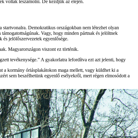
ek voltak leszámolni. De kezdjük az elején.
i a startvonalra. Demokratikus országokban nem létezhet olyan
s támogatottságúnak. Vagy, hogy minden pártnak és jelöltnek
k és jelölőszervezetek egyenlősége.
ak. Magyarországon viszont ez történik.
zett tevékenysége.” A gyakorlatra lefordítva ezt azt jelenti, hogy
t a kormány óriásplakátokon maga mellett, vagy küldhet ki a
 azért sem beszélhetünk egyenlő esélyekről, mert régen elmosódott a