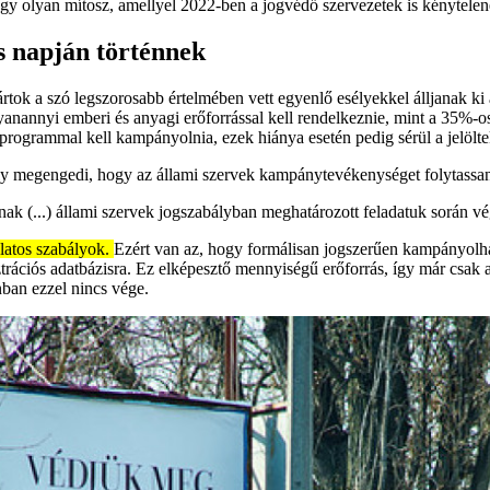
egy olyan mítosz, amellyel 2022-ben a jogvédő szervezetek is kénytelen
s napján történnek
pártok a szó legszorosabb értelmében vett egyenlő esélyekkel álljanak k
yanannyi emberi és anyagi erőforrással kell rendelkeznie, mint a 35%-o
rogrammal kell kampányolnia, ezek hiánya esetén pedig sérül a jelölte
y megengedi, hogy az állami szervek kampánytevékenységet folytassan
ak (...) állami szervek jogszabályban meghatározott feladatuk során vég
latos szabályok.
Ezért van az, hogy formálisan jogszerűen kampányolha
sztrációs adatbázisra. Ez elképesztő mennyiségű erőforrás, így már csak
nban ezzel nincs vége.