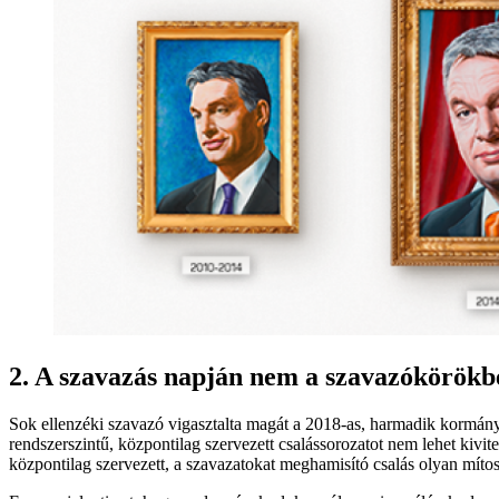
2. A szavazás napján nem a szavazókörökb
Sok ellenzéki szavazó vigasztalta magát a 2018-as, harmadik kormányp
rendszerszintű, központilag szervezett csalássorozatot nem lehet kivi
központilag szervezett, a szavazatokat meghamisító csalás olyan mítos