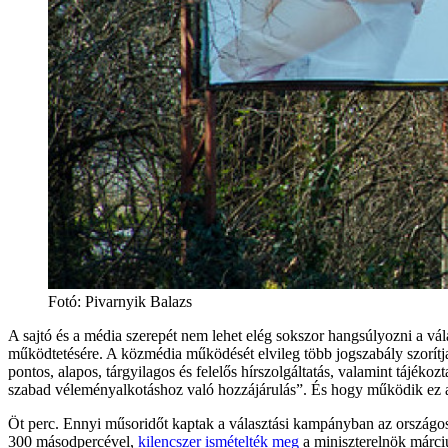
Fotó:
Pivarnyik Balazs
A sajtó és a média szerepét nem lehet elég sokszor hangsúlyozni a vála
működtetésére. A közmédia működését elvileg több jogszabály szorítja 
pontos, alapos, tárgyilagos és felelős hírszolgáltatás, valamint tájéko
szabad véleményalkotáshoz való hozzájárulás”. És hogy működik ez 
Öt perc. Ennyi műsoridőt kaptak a választási kampányban az országos l
300 másodpercével,
kilencszer ismételték meg
a miniszterelnök márci