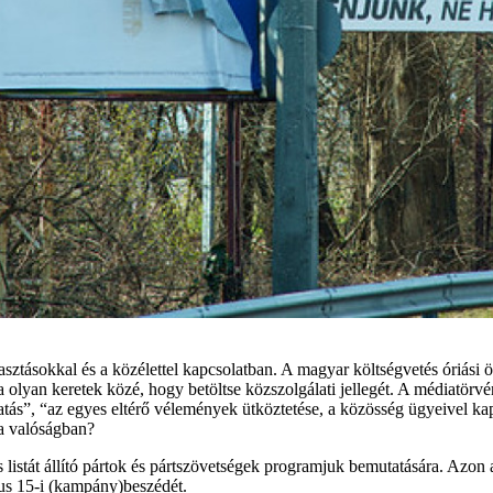
sztásokkal és a közélettel kapcsolatban. A magyar költségvetés óriási ö
olyan keretek közé, hogy betöltse közszolgálati jellegét. A médiatörvén
ztatás”, “az egyes eltérő vélemények ütköztetése, a közösség ügyeivel ka
a valóságban?
istát állító pártok és pártszövetségek programjuk bemutatására. Azon a 
us 15-i (kampány)beszédét.