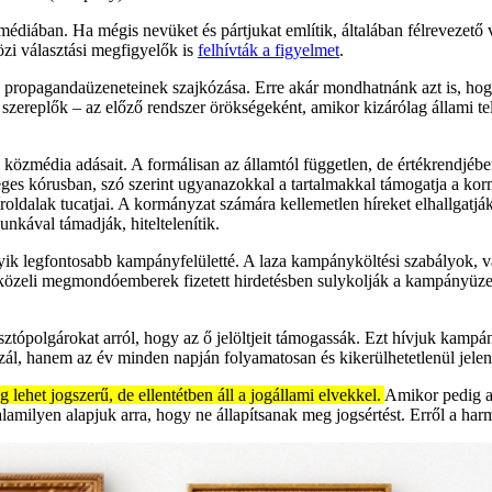
zmédiában. Ha mégis nevüket és pártjukat említik, általában félrevezető
özi választási megfigyelők is
felhívták a figyelmet
.
ány propagandaüzeneteinek szajkózása. Erre akár mondhatnánk azt is, h
ereplők – az előző rendszer örökségeként, amikor kizárólag állami telev
közmédia adásait. A formálisan az államtól független, de értékrendjé
ységes kórusban, szó szerint ugyanazokkal a tartalmakkal támogatja a ko
híroldalak tucatjai. A kormányzat számára kellemetlen híreket elhallgatjá
unkával támadják, hiteltelenítik.
yik legfontosabb kampányfelületté. A laza kampányköltési szabályok, va
özeli megmondóemberek fizetett hirdetésben sulykolják a kampányüzene
asztópolgárokat arról, hogy az ő jelöltjeit támogassák. Ezt hívjuk kam
zál, hanem az év minden napján folyamatosan és kikerülhetetlenül jele
lehet jogszerű, de ellentétben áll a jogállami elvekkel.
Amikor pedig a 
alamilyen alapjuk arra, hogy ne állapítsanak meg jogsértést. Erről a ha