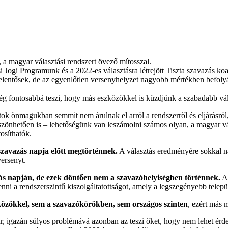
 a magyar választási rendszert övező mítosszal.
i Jogi Programunk és a 2022-es választásra létrejött Tiszta szavazás koa
jelentősek, de az egyenlőtlen versenyhelyzet nagyobb mértékben befolyás
g fontosabbá teszi, hogy más eszközökkel is küzdjünk a szabadabb vál
atok önmagukban semmit nem árulnak el arról a rendszerről és eljárásr
szönhetően is – lehetőségünk van leszámolni számos olyan, a magyar vá
osíthatók.
szavazás napja előtt megtörténnek.
A választás eredményére sokkal n
ersenyt.
zás napján, de ezek döntően nem a szavazóhelyiségben történnek.
A 
nni a rendszerszintű kiszolgáltatottságot, amely a legszegényebb telepü
eszközökkel, sem a szavazókörökben, sem országos szinten
, ezért más 
r, igazán súlyos problémává azonban az teszi őket, hogy nem lehet érd