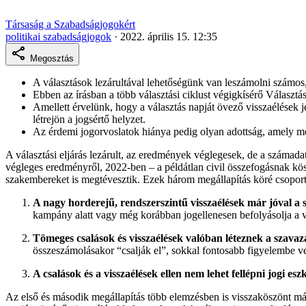
Társaság a Szabadságjogokért
politikai szabadságjogok
·
2022. április 15. 12:35
Megosztás
A választások lezárultával lehetőségünk van leszámolni számos,
Ebben az írásban a több választási ciklust végigkísérő Választás
Amellett érvelünk, hogy a választás napját övező visszaélések 
létrejön a jogsértő helyzet.
Az érdemi jogorvoslatok hiánya pedig olyan adottság, amely mé
A választási eljárás lezárult, az eredmények véglegesek, de a számad
végleges eredményről, 2022-ben – a példátlan civil összefogásnak kö
szakembereket is megtévesztik. Ezek három megállapítás köré csoport
A nagy horderejű, rendszerszintű visszaélések már jóval a 
kampány alatt vagy még korábban jogellenesen befolyásolja a v
Tömeges csalások és visszaélések valóban léteznek a szava
összeszámolásakor “csalják el”, sokkal fontosabb figyelembe ve
A csalások és a visszaélések ellen nem lehet fellépni jogi 
Az első és második megállapítás több elemzésben is visszaköszönt má