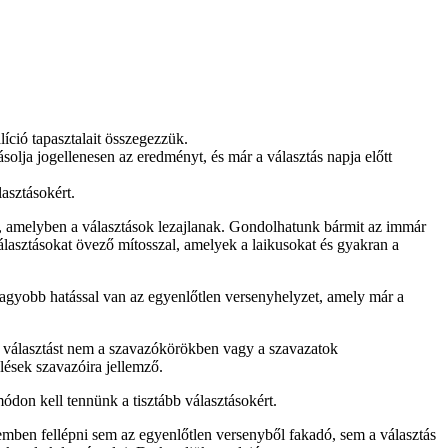
líció tapasztalait összegezzük.
olja jogellenesen az eredményt, és már a választás napja előtt
asztásokért.
ól, amelyben a választások lezajlanak. Gondolhatunk bármit az immár
lasztásokat övező mítosszal, amelyek a laikusokat és gyakran a
agyobb hatással van az egyenlőtlen versenyhelyzet, amely már a
választást nem a szavazókörökben vagy a szavazatok
lések szavazóira jellemző.
módon kell tennünk a tisztább választásokért.
emben fellépni sem az egyenlőtlen versenyből fakadó, sem a választás