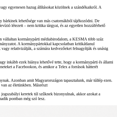
 vagy egyenesen hazug állításokat közölnek a szándékaikról. A
ogy bárkinek lehetősége van más csatornákból tájékozódni. De
ízió létezett – nem kritika tárgyai, és az egyetlen hozzáférhető
ben vállaltan kormánypárti médiabirodalom, a KESMA több száz
rmányzatot. A kormánypártokkal kapcsolatban kritikátlanul
k vagy relativizálják, a számára kedvezőeket felnagyítják és unásig
gy inkább ezek hiánya lehetővé tette, hogy a kormánypárti és állami
teket a Facebookon, és amikor a Telex a források hátterét
pánynak. Azonban amit Magyarországon tapasztalunk, már túllép ezen.
n van az életünkben. Másrészt
jogszabályi keretek túl szűknek bizonyulnak, akkor azokat a
rmadik pontban még szó lesz.