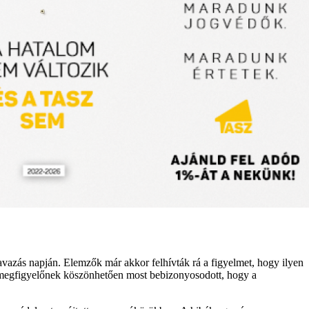
avazás napján. Elemzők már akkor felhívták rá a figyelmet, hogy ilyen
 és megfigyelőnek köszönhetően most bebizonyosodott, hogy a