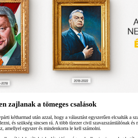
en zajlanak a tömeges csalások
árti kétharmad után azzal, hogy a választást egyszerűen elcsalták a sz
telezni, és szükség sincsen rá. A több tízezer civil szavazszámlálónak
z, amellyel egyszer és mindenkorra le kell számolni.