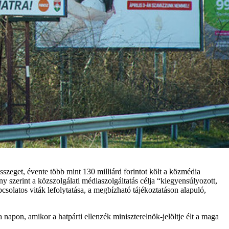
sszeget, évente több mint 130 milliárd forintot költ a közmédia
y szerint a közszolgálati médiaszolgáltatás célja “kiegyensúlyozott,
pcsolatos viták lefolytatása, a megbízható tájékoztatáson alapuló,
napon, amikor a hatpárti ellenzék miniszterelnök-jelöltje élt a maga