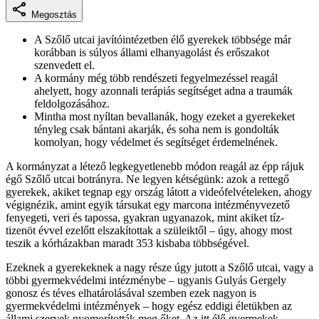
Megosztás
A Szőlő utcai javítóintézetben élő gyerekek többsége már
korábban is súlyos állami elhanyagolást és erőszakot
szenvedett el.
A kormány még több rendészeti fegyelmezéssel reagál
ahelyett, hogy azonnali terápiás segítséget adna a traumák
feldolgozásához.
Mintha most nyíltan bevallanák, hogy ezeket a gyerekeket
tényleg csak bántani akarják, és soha nem is gondolták
komolyan, hogy védelmet és segítséget érdemelnének.
A kormányzat a létező legkegyetlenebb módon reagál az épp rájuk
égő Szőlő utcai botrányra. Ne legyen kétségünk: azok a rettegő
gyerekek, akiket tegnap egy ország látott a videófelvételeken, ahogy
végignézik, amint egyik társukat egy marcona intézményvezető
fenyegeti, veri és tapossa, gyakran ugyanazok, mint akiket tíz-
tizenöt évvel ezelőtt elszakítottak a szüleiktől – úgy, ahogy most
teszik a kórházakban maradt 353 kisbaba többségével.
Ezeknek a gyerekeknek a nagy része úgy jutott a Szőlő utcai, vagy a
többi gyermekvédelmi intézménybe – ugyanis Gulyás Gergely
gonosz és téves elhatárolásával szemben ezek nagyon is
gyermekvédelmi intézmények – hogy egész eddigi életükben az
állami szervek nyomorították meg őket. Az itt élő gyermekek