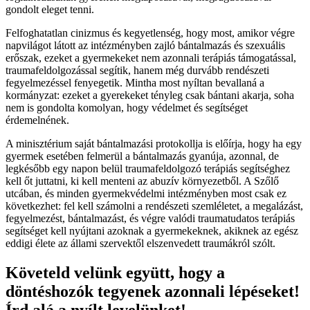
gondolt eleget tenni.
Felfoghatatlan cinizmus és kegyetlenség, hogy most, amikor végre
napvilágot látott az intézményben zajló bántalmazás és szexuális
erőszak, ezeket a gyermekeket nem azonnali terápiás támogatással,
traumafeldolgozással segítik, hanem még durvább rendészeti
fegyelmezéssel fenyegetik. Mintha most nyíltan bevallaná a
kormányzat: ezeket a gyerekeket tényleg csak bántani akarja, soha
nem is gondolta komolyan, hogy védelmet és segítséget
érdemelnének.
A minisztérium saját bántalmazási protokollja is előírja, hogy ha egy
gyermek esetében felmerül a bántalmazás gyanúja, azonnal, de
legkésőbb egy napon belül traumafeldolgozó terápiás segítséghez
kell őt juttatni, ki kell menteni az abuzív környezetből. A Szőlő
utcában, és minden gyermekvédelmi intézményben most csak ez
következhet: fel kell számolni a rendészeti szemléletet, a megalázást,
fegyelmezést, bántalmazást, és végre valódi traumatudatos terápiás
segítséget kell nyújtani azoknak a gyermekeknek, akiknek az egész
eddigi élete az állami szervektől elszenvedett traumákról szólt.
Követeld velünk együtt, hogy a
döntéshozók tegyenek azonnali lépéseket!
Írd alá a nyílt levelünket!