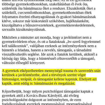
többsége gyermekotthonokban, szakellátásban él évek óta,
születésük óta bántalmazza őket a rendszer. Elszakították őket a
szüleiktől, csecsemőotthonokban, gyermekotthonokban éltek
folyamatos érzelmi elhanyagolásnak és gyakori bántalmazásnak
kitéve, sokszor már kiskoruktól szökésben, hajléktalanként,
kiszolgáltatva a bűnszervezeteknek, gyermekkereskedelemnek,
szexuális kizsákmányolásnak.
Miközben a miniszter azt mondja, hogy a javítóintézet nem a
gyermekvédelem része, és ott a fiataloknak „bv-szerű fegyelemmel
kell találkozniuk”, valójában ezeknek az intézményeknek nem a
büntetés a feladata, hanem a nevelés, támogatás, a társadalmi
visszailleszkedés segítése. Ide azok a fiatalok kerülnek, akiknél a
bíróság úgy látja, hogy a büntetésnél célravezetőbb a támogató,
változást elősegítő környezet.
A gyerekek elképzelhetetlen mennyiségű trauma és szenvedés után
kerülnek a javítóintézetbe, ahol a törvények szerint végre
biztonságot, terápiát, és támogatást kellene kapniuk. Ehelyett azt
kapták, amit eddig is: bántalmazást és megalázást.
Képzelhetjük, hogy milyen pszichológusi támogatást kaptak a
gyerekek attól a Kovács-Buna Károlytól, aki elvileg
pszichológusként dolgozott az intézményben, de ezen
foglalkozásának gyerekek megtaposásával, megrugdosásával