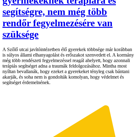
gyermekeknek terápiára és
segítségre, nem még több
rendőr fegyelmezésére van
szüksége
A Szőlő utcai javítóintézetben élő gyerekek többsége már korábban
is súlyos állami elhanyagolást és erőszakot szenvedett el. A kormány
még több rendészeti fegyelmezéssel reagál ahelyett, hogy azonnali
terápiás segítséget adna a traumák feldolgozásához. Mintha most
nyíltan bevallanák, hogy ezeket a gyerekeket tényleg csak bántani
akarják, és soha nem is gondolták komolyan, hogy védelmet és
segítséget érdemelnének.