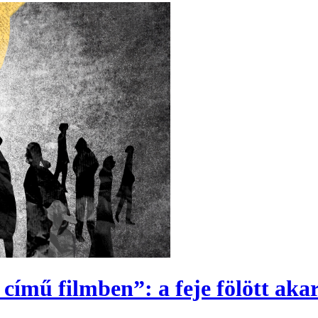
 című filmben”: a feje fölött aka