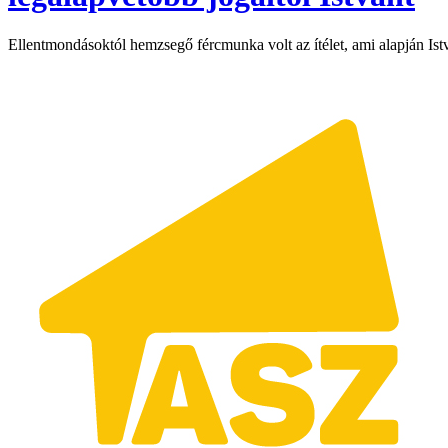
Ellentmondásoktól hemzsegő fércmunka volt az ítélet, ami alapján Istvá