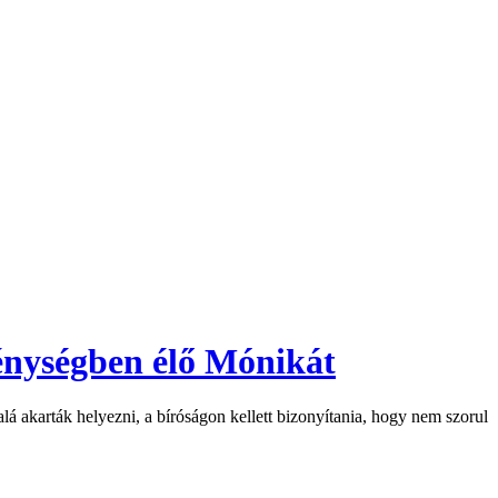
génységben élő Mónikát
á akarták helyezni, a bíróságon kellett bizonyítania, hogy nem szorul