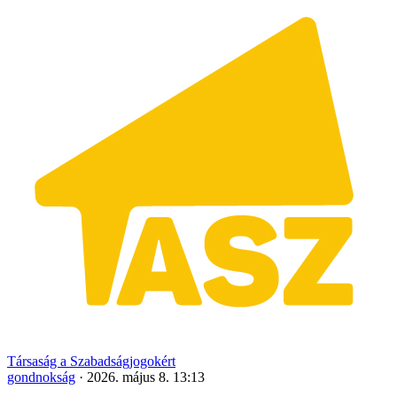
Társaság a Szabadságjogokért
gondnokság
·
2026. május 8. 13:13