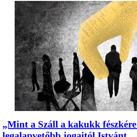
„Mint a Száll a kakukk fészkére
legalapvetőbb jogaitól Istvánt