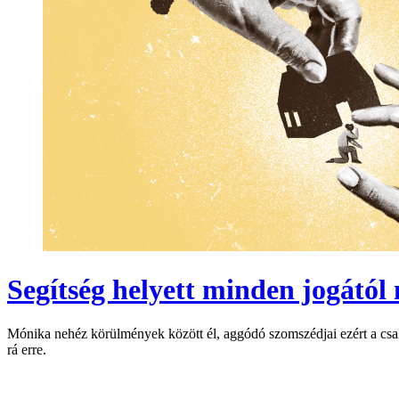
Segítség helyett minden jogától
Mónika nehéz körülmények között él, aggódó szomszédjai ezért a csalá
rá erre.