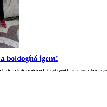
a boldogító igent!
thet életének fontos kérdéseiről. A segítségünkkel azonban azt kéri a 