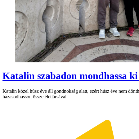
Katalin szabadon mondhassa ki 
Katalin közel húsz éve áll gondnokság alatt, ezért húsz éve nem dön
házasodhasson össze élettársával.