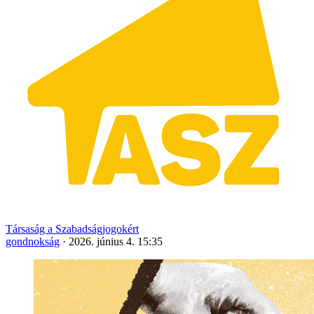
Társaság a Szabadságjogokért
gondnokság
·
2026. június 4. 15:35