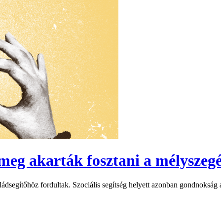
 meg akarták fosztani a mélysze
dsegítőhöz fordultak. Szociális segítség helyett azonban gondnokság al