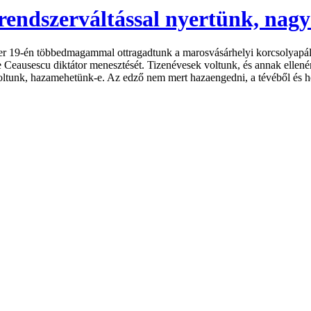
rendszerváltással nyertünk, nagy
19-én többedmagammal ottragadtunk a marosvásárhelyi korcsolyapályán
 Ceausescu diktátor menesztését. Tizenévesek voltunk, és annak ellen
oltunk, hazamehetünk-e. Az edző nem mert hazaengedni, a tévéből és h