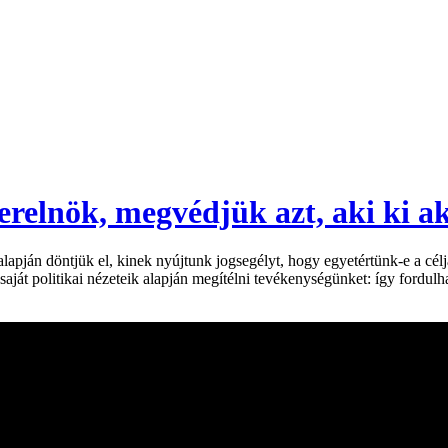
relnök, megvédjük azt, aki ki ak
pján döntjük el, kinek nyújtunk jogsegélyt, hogy egyetértünk-e a céljai
aját politikai nézeteik alapján megítélni tevékenységünket: így fordu