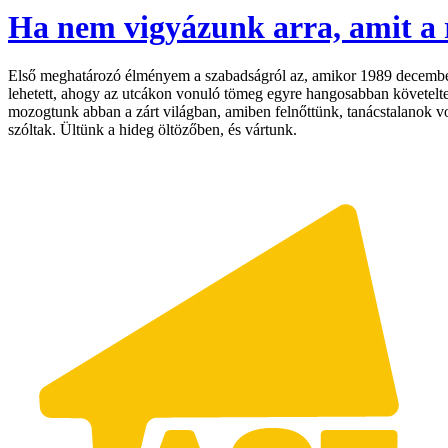
Ha nem vigyázunk arra, amit a 
Első meghatározó élményem a szabadságról az, amikor 1989 december 
lehetett, ahogy az utcákon vonuló tömeg egyre hangosabban követelte
mozogtunk abban a zárt világban, amiben felnőttünk, tanácstalanok v
szóltak. Ültünk a hideg öltözőben, és vártunk.