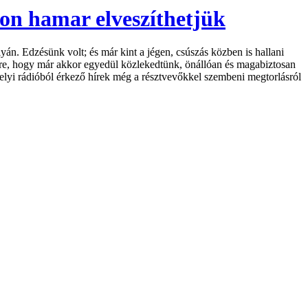
on hamar elveszíthetjük
. Edzésünk volt; és már kint a jégen, csúszás közben is hallani
ére, hogy már akkor egyedül közlekedtünk, önállóan és magabiztosan
elyi rádióból érkező hírek még a résztvevőkkel szembeni megtorlásról