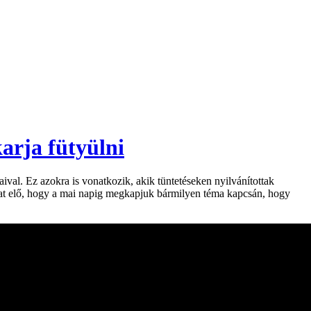
arja fütyülni
val. Ez azokra is vonatkozik, akik tüntetéseken nyilvánítottak
lhat elő, hogy a mai napig megkapjuk bármilyen téma kapcsán, hogy