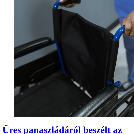
Üres panaszládáról beszélt az