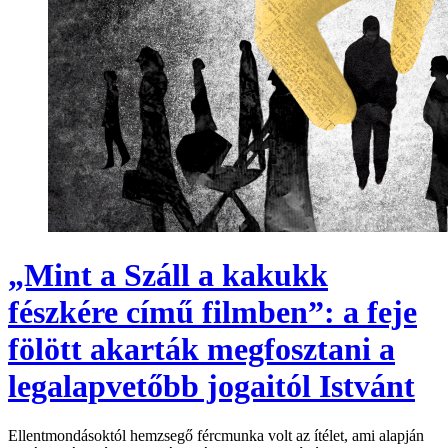
„Mint a Száll a kakukk
fészkére című filmben”: a feje
fölött akarták megfosztani a
legalapvetőbb jogaitól Istvánt
Ellentmondásoktól hemzsegő fércmunka volt az ítélet, ami alapján