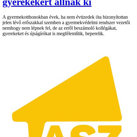
gyerekekért állnak ki
A gyermekotthonokban évek, ha nem évtizedek óta bizonyítottan
jelen lévő erőszakkal szemben a gyermekvédelmi rendszer vezetői
nemhogy nem lépnek fel, de az erről beszámoló kollégákat,
gyerekeket és újságírókat is megfélemlítik, beperelik.