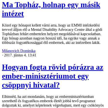
Ma Topház, holnap egy másik
intézet
Közel egy hónapot kellett várni arra, hogy az EMMI intézkedési
tervvel álljon elő a Mental Disability Advocacy Centre által a gödi
Topházban feltárt embertelen helyzet megoldásával kapcsolatban.
Egy hónap azonban nagyon hosszú idő, ha egyike vagy annak a
többszáz fogyatékossággal élő embernek, aki az intézetben lakik.
Milanovich Dominika
·
2017. június 4. 13:41
Hogyan fogta rövid pórázra az
ember-minisztériumot egy
csöppnyi hivatal?
Elhinnéd, ha azt mondanám, hogy az emberminisztériumban
szerethető és fogyatékos emberek életét jobbá tevő programot
dolgoztak ki, amelyet képtelenek végrehajtani, mert egy csökönyös