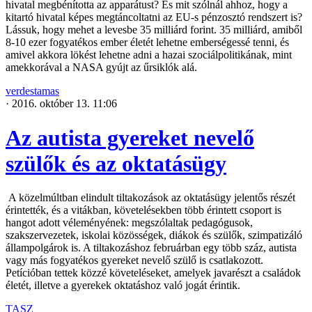
hivatal megbénította az apparátust? És mit szólnál ahhoz, hogy a
kitartó hivatal képes megtáncoltatni az EU-s pénzosztó rendszert is?
Lássuk, hogy mehet a levesbe 35 milliárd forint. 35 milliárd, amiből
8-10 ezer fogyatékos ember életét lehetne emberségessé tenni, és
amivel akkora lökést lehetne adni a hazai szociálpolitikának, mint
amekkorával a NASA gyújt az űrsiklók alá.
verdestamas
·
2016. október 13. 11:06
Az autista gyereket nevelő
szülők és az oktatásügy
A közelmúltban elindult tiltakozások az oktatásügy jelentős részét
érintették, és a vitákban, követelésekben több érintett csoport is
hangot adott véleményének: megszólaltak pedagógusok,
szakszervezetek, iskolai közösségek, diákok és szülők, szimpatizáló
állampolgárok is. A tiltakozáshoz februárban egy több száz, autista
vagy más fogyatékos gyereket nevelő szülő is csatlakozott.
Petícióban tettek közzé követeléseket, amelyek javarészt a családok
életét, illetve a gyerekek oktatáshoz való jogát érintik.
TASZ