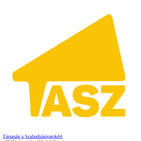
Társaság a Szabadságjogokért