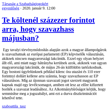
Társaság a Szabadságjogokért
egyenlőség
·
2020. január 9. 12:00
Te költenél százezer forintot
arra, hogy szavazhass
májusban?
Egy tavalyi törvénymódosítás alapján azok a magyar állampolgárok
is szavazhatnak az európai parlamenti (EP) képviselők választásán,
akiknek nincsen magyarországi lakcímük. Ezzel egy olyan helyzet
állt elő, ami miatt nagy hátrányba kerülnek azok, akiknek van ugyan
magyarországi lakcímük, de május 26-án külföldön tartózkodnak.
Egy bostoni ügyfelünknek például kilenc óra utazást és 110 ezer
forintnyi dollárt kellene arra szánnia, hogy szavazhasson az EP
választáson. Míg az újonnan szavazati jogot szerzett magyarok
kapnak majd egy levélcsomagot, amiben ott lesz az előre kifizetett
boríték a szavazat leadásához. Az Alkotmánybíróságot kérjük, hogy
semmisítse meg a jogszabályt, ami ezt a durva diszkriminációt
lehetővé tette.
szaboattila_tasz