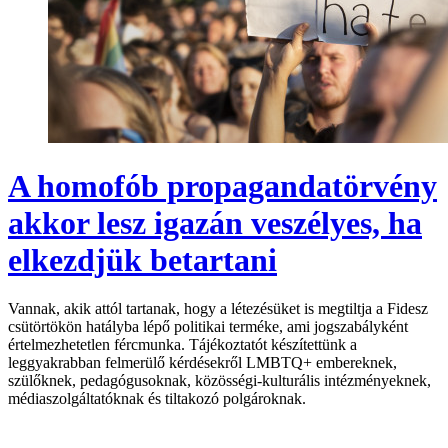
A homofób propagandatörvény
akkor lesz igazán veszélyes, ha
elkezdjük betartani
Vannak, akik attól tartanak, hogy a létezésüket is megtiltja a Fidesz
csütörtökön hatályba lépő politikai terméke, ami jogszabályként
értelmezhetetlen fércmunka. Tájékoztatót készítettünk a
leggyakrabban felmerülő kérdésekről LMBTQ+ embereknek,
szülőknek, pedagógusoknak, közösségi-kulturális intézményeknek,
médiaszolgáltatóknak és tiltakozó polgároknak.