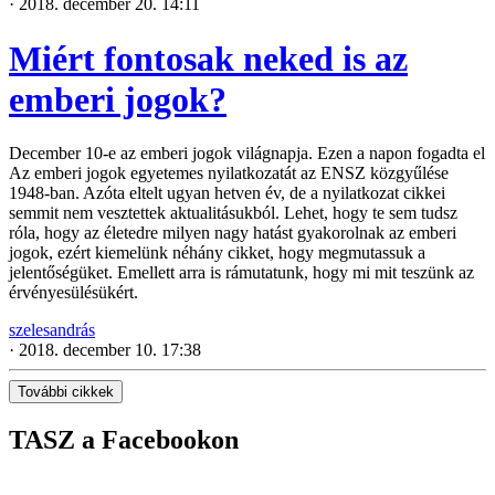
·
2018. december 20. 14:11
Miért fontosak neked is az
emberi jogok?
December 10-e az emberi jogok világnapja. Ezen a napon fogadta el
Az emberi jogok egyetemes nyilatkozatát az ENSZ közgyűlése
1948-ban. Azóta eltelt ugyan hetven év, de a nyilatkozat cikkei
semmit nem vesztettek aktualitásukból. Lehet, hogy te sem tudsz
róla, hogy az életedre milyen nagy hatást gyakorolnak az emberi
jogok, ezért kiemelünk néhány cikket, hogy megmutassuk a
jelentőségüket. Emellett arra is rámutatunk, hogy mi mit teszünk az
érvényesülésükért.
szelesandrás
·
2018. december 10. 17:38
További cikkek
TASZ a Facebookon