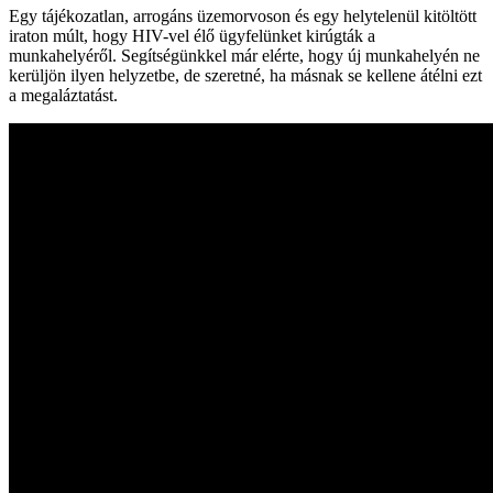
Egy tájékozatlan, arrogáns üzemorvoson és egy helytelenül kitöltött
iraton múlt, hogy HIV-vel élő ügyfelünket kirúgták a
munkahelyéről. Segítségünkkel már elérte, hogy új munkahelyén ne
kerüljön ilyen helyzetbe, de szeretné, ha másnak se kellene átélni ezt
a megaláztatást.