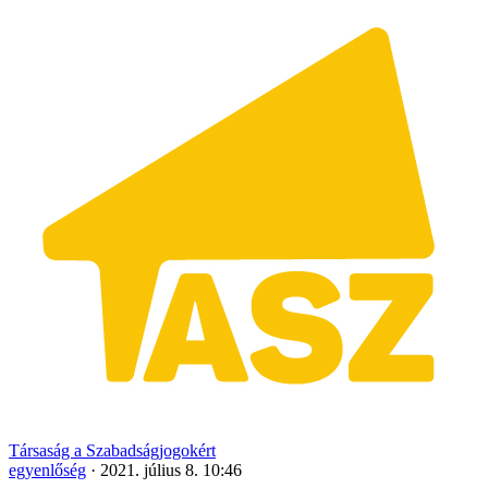
Társaság a Szabadságjogokért
egyenlőség
·
2021. július 8. 10:46