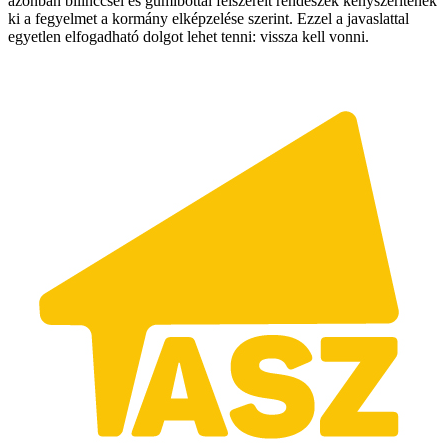
azonban bilinccsel és gumibottal felszerelt rendészek kényszerítenék
ki a fegyelmet a kormány elképzelése szerint. Ezzel a javaslattal
egyetlen elfogadható dolgot lehet tenni: vissza kell vonni.