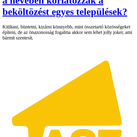
a nevében korlátozzák a
beköltözést egyes települések?
Kitiltani, büntetni, kizárni könnyebb, mint összetartó közösségeket
építeni, de az önazonosság fogalma akkor sem lehet jolly joker, ami
bármit szentesít.