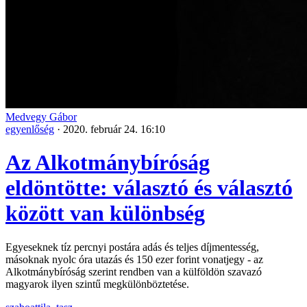
Medvegy Gábor
egyenlőség
·
2020. február 24. 16:10
Az Alkotmánybíróság
eldöntötte: választó és választó
között van különbség
Egyeseknek tíz percnyi postára adás és teljes díjmentesség,
másoknak nyolc óra utazás és 150 ezer forint vonatjegy - az
Alkotmánybíróság szerint rendben van a külföldön szavazó
magyarok ilyen szintű megkülönböztetése.